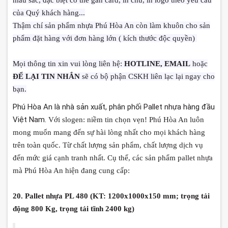
màu sắc, đặc biệt có thể gắn card, in chữ, in logo theo yêu cầu
của Quý khách hàng...
Thậm chí sản phẩm nhựa Phú Hòa An còn làm khuôn cho sản
phẩm đặt hàng với đơn hàng lớn ( kích thước độc quyền)
Mọi thông tin xin vui lòng liên hệ:
HOTLINE, EMAIL
hoặc
ĐỂ LẠI TIN NHẮN
sẽ có bộ phận CSKH liên lạc lại ngay cho
bạn.
Phú Hòa An là nhà sản xuất, phân phối Pallet nhựa hàng đầu
Việt Nam.
Với slogen: niềm tin chọn vẹn! Phú Hòa An luôn
mong muốn mang đến sự hài lòng nhất cho mọi khách hàng
trên toàn quốc. Từ chất lượng sản phẩm, chất lượng dịch vụ
đến mức giá cạnh tranh nhất. Cụ thể, các sản phẩm pallet nhựa
mà Phú Hòa An hiện đang cung cấp:
20. Pallet nhựa PL 480 (KT: 1200x1000x150 mm; trọng tải
động 800 Kg, trọng tải tĩnh 2400 kg)