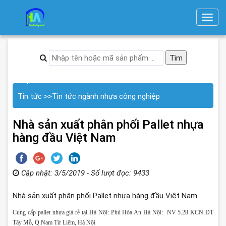
T
o
g
g
l
17 phút trước
#2
e
n
Tin tức
>>
Tin tức ngành nhựa công nghiệp
a
v
Nhà sản xuất phân phối Pallet nhựa
i
hàng đầu Việt Nam
g
a
t
Cập nhật: 3/5/2019 - Số lượt đọc: 9433
i
Nhà sản xuất phân phối Pallet nhựa hàng đầu Việt Nam
o
n
Cung cấp pallet nhựa
giá rẻ tại Hà Nội: Phú Hòa An Hà Nội: NV 5.28 KCN ĐT
Tây Mỗ, Q.Nam Từ Liêm, Hà Nội