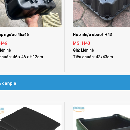
úp ngược 46x46
Hộp nhựa uboot H43
H46
MS: H43
Liên hệ
Giá: Liên hệ
chuẩn: 46 x 46 x H12cm
Tiêu chuẩn: 43x43cm
 danpla