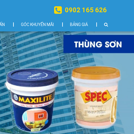
0902 165 626
ẤN
GÓC KHUYẾN MÃI
BẢNG GIÁ