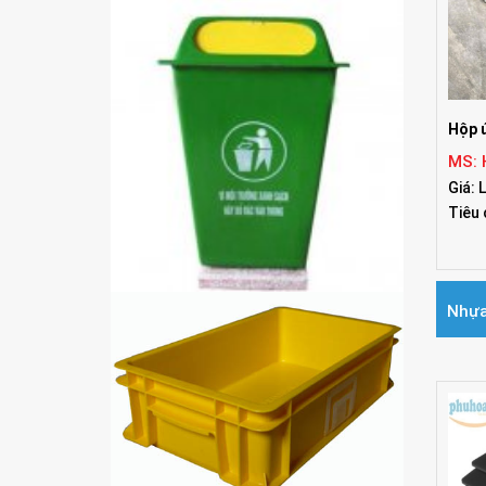
ĐỐI TÁC
Hộp 
MS: 
Giá: 
Tiêu 
Nhựa