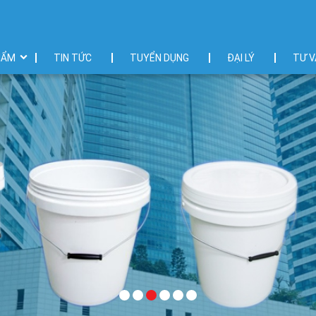
HẨM
TIN TỨC
TUYỂN DỤNG
ĐẠI LÝ
TƯ V