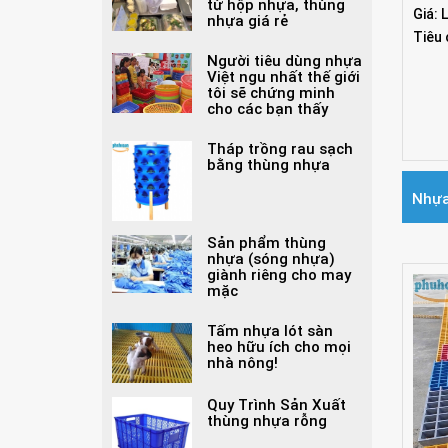
Rổ ớt
Hiểm họa khôn lường
từ hộp nhựa, thùng
Giá: 
nhựa giá rẻ
Tiêu 
Người tiêu dùng nhựa
Việt ngu nhất thế giới
tôi sẽ chứng minh
cho các bạn thấy
Tháp trồng rau sạch
bằng thùng nhựa
Nhựa
Sản phẩm thùng
nhựa (sóng nhựa)
giành riêng cho may
mặc
Tấm nhựa lót sàn
heo hữu ích cho mọi
nhà nông!
Quy Trình Sản Xuất