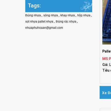
Tags:
,
,
,
,
thùng nhựa
sóng nhựa
khay nhựa
hộp nhựa
,
,
sọt nhựa pallet nhựa
thùng rác nhựa
nhuaphuhoaan@gmail.com
Palle
MS:
Giá: 
Tiêu
Xe Đ