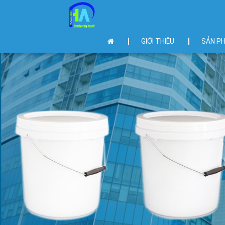
GIỚI THIỆU
SẢN P