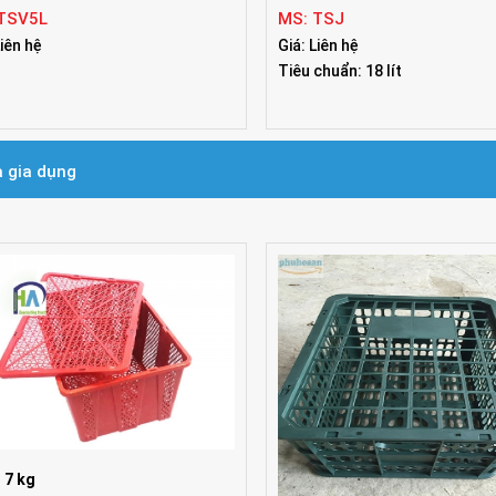
ùng sơn vuông 5 lít
Thùng Jotun 18L nắp xé
TSV5L
MS: TSJ
Liên hệ
Giá: Liên hệ
Tiêu chuẩn: 18 lít
 gia dụng