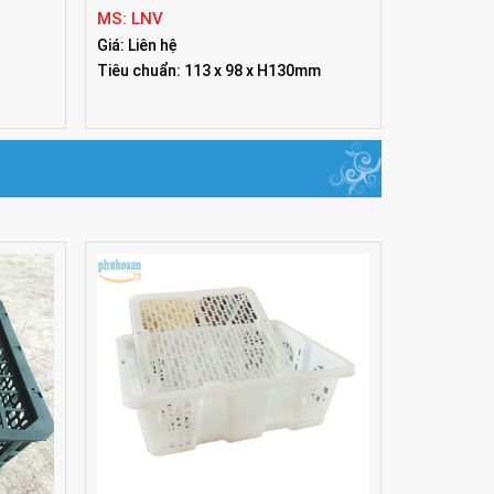
Lon 1 lít nắp vặn
MS: LNV
Giá: Liên hệ
Tiêu chuẩn: 113 x 98 x H130mm