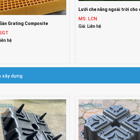
Lưới che nắng ngoài trời cho 
MS: LCN
Sàn Grating Composite
Giá: Liên hệ
 SGT
Liên hệ
 xây dựng