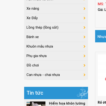
Vỏ th
Hạt nhựa tái sinh
MS: 
Xe nâng
Giá: 
Xe Đẩy
Lồng thép (lồng sắt)
Nhựa
Bánh xe
Khuôn mắu nhựa
Phụ gia nhựa
Đồ chơi
Can nhựa - chai nhựa
Tin tức