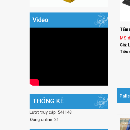
Video
Tấm 
MS:d
Giá: 
Tiêu
Palle
THỐNG KÊ
Lượt truy cập: 541143
Đang online: 21