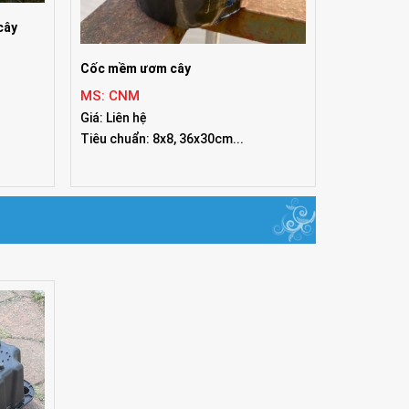
cây
Cốc mềm ươm cây
MS: CNM
Giá: Liên hệ
Tiêu chuẩn: 8x8, 36x30cm...