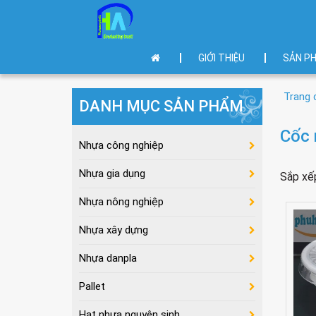
GIỚI THIỆU
SẢN P
Trang 
DANH MỤC SẢN PHẨM
Cốc 
Nhựa công nghiệp
Nhựa gia dụng
Sắp xế
Nhựa nông nghiệp
Nhựa xây dựng
Nhựa danpla
Pallet
Hạt nhựa nguyên sinh