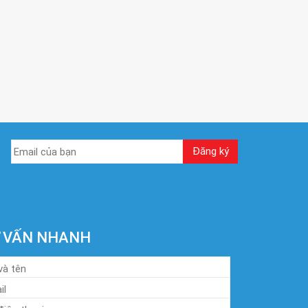
 VẤN NHANH