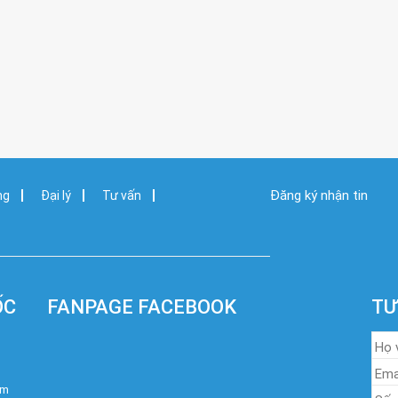
Đăng ký nhận tin
ng
Đại lý
Tư vấn
ỐC
FANPAGE FACEBOOK
TƯ
om