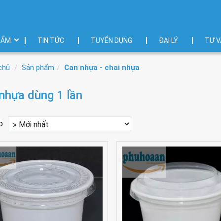
HẨM
TIN TỨC
TUYỂN DỤNG
ĐẠI LÝ
TƯ V
chủ
Sản phẩm
Can nhựa - chai nhựa
nhựa dùng 1 lần
p