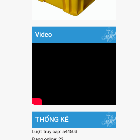
Video
THỐNG KÊ
Lượt truy cập: 544503
Đang online: 22