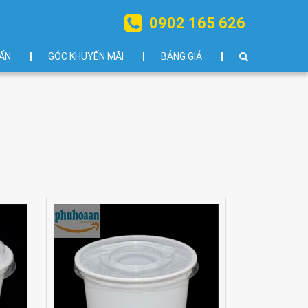
0902 165 626
ẤN
GÓC KHUYẾN MÃI
BẢNG GIÁ