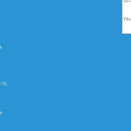
à
 12,
nh