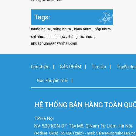
Tags:
,
,
,
,
thùng nhựa
sóng nhựa
khay nhựa
hộp nhựa
,
,
sọt nhựa pallet nhựa
thùng rác nhựa
nhuaphuhoaan@gmail.com
Giới thiệu
SẢN PHẨM
Tin tức
Tuyển dụ
Góc khuyến mãi
HỆ THỐNG BÁN HÀNG TOÀN QU
TP.Hà Nội
NV 5.28 KCN ĐT Tây Mỗ, Q.Nam Từ Liêm, Hà Nội
Hotline: 0902 165 626 (zalo) - mail: Sales4@phuhoaan.c