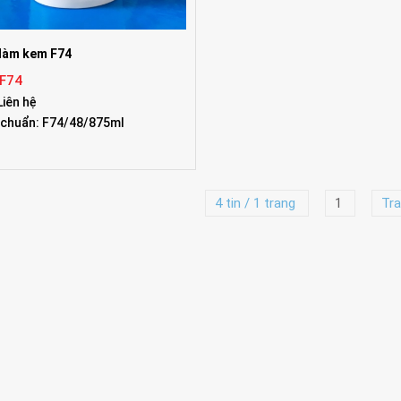
làm kem F74
 F74
Liên hệ
 chuẩn: F74/48/875ml
4 tin / 1 trang
1
Tra