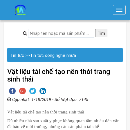
T
o
g
g
l
e
n
Tin tức
>>
Tin tức công nghệ nhựa
a
v
Vật liệu tái chế tạo nên thời trang
i
sinh thái
g
a
t
Cập nhật: 1/18/2019 - Số lượt đọc: 7145
i
Vật liệu tái chế tạo nên thời trang sinh thái
o
n
Dù nhiều nhà sản xuất y phục không quan tâm nhiều đến vấn
đề bảo vệ môi trường, nhưng các sản phẩm tái chế