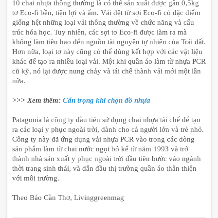
10 chai nhựa thông thường là có thể sản xuất được gần 0,5kg
tơ Eco-fi bền, tiện lợi và ấm. Vải dệt từ sợi Eco-fi có đặc điểm
giống hệt những loại vải thông thường về chức năng và cấu
trúc hóa học. Tuy nhiên, các sợi tơ Eco-fi được làm ra mà
không làm tiêu hao đến nguồn tài nguyên tự nhiên của Trái đất.
Hơn nữa, loại tơ này cũng có thể dùng kết hợp với các vật liệu
khác để tạo ra nhiều loại vải. Một khi quần áo làm từ nhựa PCR
cũ kỹ, nó lại được nung chảy và tái chế thành vải mới một lần
nữa.
>>> Xem thêm:
Cẩn trọng khi chọn đồ nhựa
Patagonia là công ty đầu tiên sử dụng chai nhựa tái chế để tạo
ra các loại y phục ngoài trời, dành cho cả người lớn và trẻ nhỏ.
Công ty này đã ứng dụng vải nhựa PCR vào trong các dòng
sản phẩm làm từ chai nước ngọt bỏ kể từ năm 1993 và trở
thành nhà sản xuất y phục ngoài trời đầu tiên bước vào ngành
thời trang sinh thái, và dẫn đầu thị trường quần áo thân thiện
với môi trường.
Theo Báo Cần Thơ, Livinggreenmag