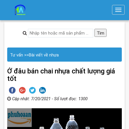
T
o
g
g
l
e
n
Tư vấn
>>
Bài viết về nhựa
a
v
Ở đâu bán chai nhựa chất lượng giá
i
tốt
g
a
t
Cập nhật: 7/20/2021 - Số lượt đọc: 1300
i
o
n