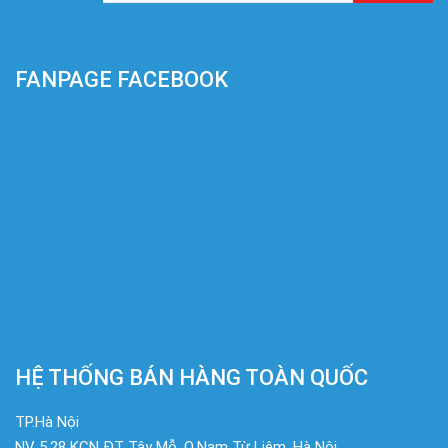
FANPAGE FACEBOOK
HỆ THỐNG BÁN HÀNG TOÀN QUỐC
TP.Hà Nội
NV 5.28 KCN ĐT Tây Mỗ, Q.Nam Từ Liêm, Hà Nội