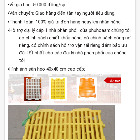
Về
giá
bán
: 50.000
đồng
/sp.
•
Vận
chuyển
:
Giao
hàng
đến
tận
tay
người
tiêu
dùng
.
•
Thanh
toán
: 100%
giá
trị
đơn
hàng
ngay
khi
nhận
hàng
.
•
Hỗ
trợ
đại
lý
cấp
1
nhà
phân
phối
của
phuhoaan
:
chúng
tôi
•
có
chính
sách
chiết
khấu
riêng
,
có
chính
sách
công
nợ
riêng
,
có
chính
sách
hỗ
trơ
vận
tải
riêng
đảm
bảo
ưu
đãi
tốt
nhất
cho
các
đại
lý
nhà
phân
phối
của
chúng
tôi
.
Hình
ảnh
sàn
heo
40x40 cm
cao
cấp
:
•