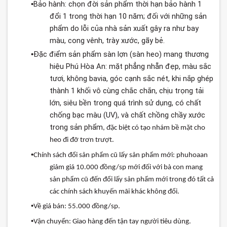
Bảo hành: chọn đời sản phẩm thời hạn bảo hành 1
•
đổi 1 trong thời hạn 10 năm; đối với những sản
phẩm do lỗi của nhà sản xuất gây ra như bay
màu, cong vênh, trày xước, gãy bẻ.
Đặc điểm sản phẩm sàn lợn (sàn heo) mang thương
•
hiệu Phú Hòa An: mặt phẳng nhẵn đẹp, màu sắc
tươi, không bavia, góc cạnh sắc nét, khi nắp ghép
thành 1 khối vô cùng chắc chắn, chịu trọng tải
lớn, siêu bền trong quá trình sử dụng, có chất
chống bạc màu (UV), và chất chồng chầy xước
trong sản phẩm
,
đặc
biệt
có
tạo
nhám
bề
mặt
cho
heo
đi
đỡ
trơn
trượt
.
•
Chính
sách
đổi
sản
phẩm
cũ
lấy
sản
phẩm
mới
:
phuhoaan
giảm
giá
10.000
đồng
/sp
mới
đối
với
bà
con
mang
sản
phẩm
cũ
đến
đổi
lấy
sản
phẩm
mới
trong
đó
tất
cả
các
chính
sách
khuyến
mãi
khác
không
đổi
.
•
Về
giá
bán
: 55.000
đồng
/sp.
•
Vận
chuyển
:
Giao
hàng
đến
tận
tay
người
tiêu
dùng
.