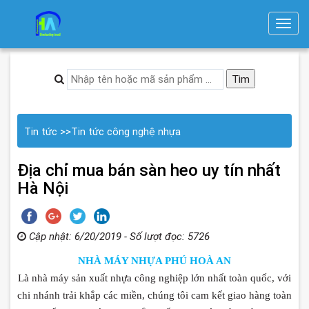
T
o
g
g
l
e
n
Tin tức
>>
Tin tức công nghệ nhựa
a
v
Địa chỉ mua bán sàn heo uy tín nhất
i
Hà Nội
g
a
t
Cập nhật: 6/20/2019 - Số lượt đọc: 5726
i
NHÀ MÁY NHỰA PHÚ HOÀ AN
o
Là nhà máy sản xuất nhựa công nghiệp lớn nhất toàn quốc, với
n
chi nhánh trải khắp các miền, chúng tôi cam kết giao hàng toàn