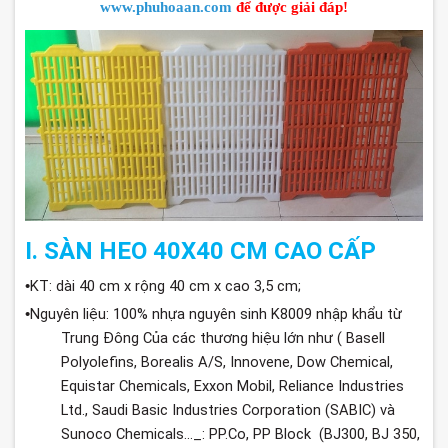
www.phuhoaan.com
để
được
giải
đáp
!
I. SÀN HEO 40X40 CM CAO CẤP
KT
: dài 40 cm x rộng 40 cm x cao 3,5 cm;
•
Nguyên liệu: 100% nhựa nguyên sinh K8009 nhập khẩu từ
•
Trung
Đông
Của
các
thương
hiệu
lớn
như
(
Basell
Polyolefins
, Borealis A/S,
Innovene
, Dow Chemical,
Equistar Chemicals, Exxon Mobil, Reliance Industries
Ltd., Saudi Basic Industries Corporation (SABIC)
và
Sunoco Chemicals..._:
PP.Co
, PP Block (BJ300, BJ 350,