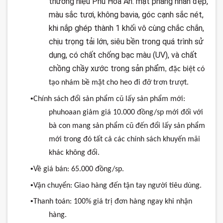
thương hiệu Phú Hòa An: mặt phẳng nhẵn đẹp,
màu sắc tươi, không bavia, góc cạnh sắc nét,
khi nắp ghép thành 1 khối vô cùng chắc chắn,
chịu trọng tải lớn, siêu bền trong quá trình sử
dụng, có chất chống bạc màu (UV), và chất
chồng chầy xước trong sản phẩm
,
đặc
biệt
có
tạo
nhám
bề
mặt
cho
heo
đi
đỡ
trơn
trượt
.
•
Chính
sách
đổi
sản
phẩm
cũ
lấy
sản
phẩm
mới
:
phuhoaan
giảm
giá
10.000
đồng
/sp
mới
đối
với
bà
con
mang
sản
phẩm
cũ
đến
đổi
lấy
sản
phẩm
mới
trong
đó
tất
cả
các
chính
sách
khuyến
mãi
khác
không
đổi
.
•
Về
giá
bán
:
65.000
đồng
/sp.
•
Vận
chuyển
:
Giao
hàng
đến
tận
tay
người
tiêu
dùng
.
•
Thanh
toán
: 100%
giá
trị
đơn
hàng
ngay
khi
nhận
hàng
.