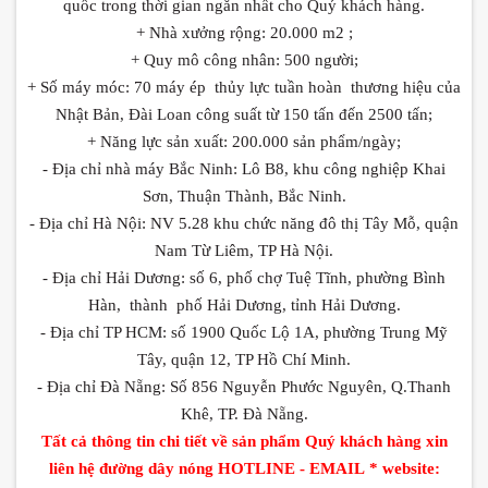
quốc trong thời gian ngắn nhất cho Quý khách hàng.
+ Nhà xưởng rộng: 20.000 m2 ;
+ Quy mô công nhân: 500 người;
+ Số máy móc: 70 máy ép thủy lực tuần hoàn thương hiệu của
Nhật Bản, Đài Loan công suất từ 150 tấn đến 2500 tấn;
+ Năng lực sản xuất: 200.000 sản phẩm/ngày;
- Địa chỉ nhà máy Bắc Ninh: Lô B8, khu công nghiệp Khai
Sơn, Thuận Thành, Bắc Ninh.
- Địa chỉ Hà Nội: NV 5.28 khu chức năng đô thị Tây Mỗ, quận
Nam Từ Liêm, TP Hà Nội.
- Địa chỉ Hải Dương: số 6, phố chợ Tuệ Tĩnh, phường Bình
Hàn, thành phố Hải Dương, tỉnh Hải Dương.
- Địa chỉ TP HCM: số 1900 Quốc Lộ 1A, phường Trung Mỹ
Tây, quận 12, TP Hồ Chí Minh.
- Địa chỉ Đà Nẵng: Số 856 Nguyễn Phước Nguyên, Q.Thanh
Khê, TP. Đà Nẵng.
Tất
cả
thông
tin chi
tiết
về
sản
phẩm
Quý
khách
hàng
xin
liên
hệ
đường
dây
nóng
HOTLINE - EMAIL
* website: