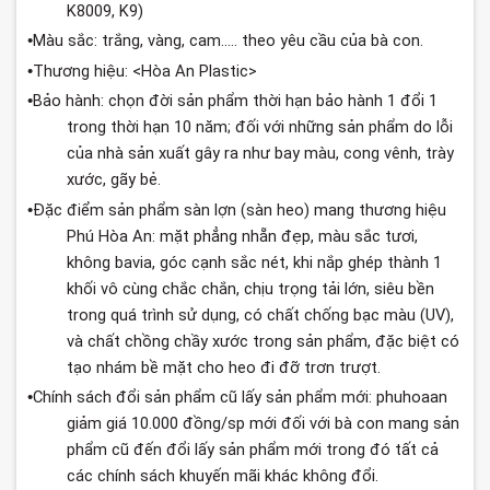
K8009, K9)
Màu sắc: trắng, vàng, cam..... theo yêu cầu của bà con.
•
Thương hiệu: <Hòa An Plastic>
•
Bảo hành: chọn đời sản phẩm thời hạn bảo hành 1 đổi 1
•
trong thời hạn 10 năm; đối với những sản phẩm do lỗi
của nhà sản xuất gây ra như bay màu, cong vênh, trày
xước, gãy bẻ.
Đặc điểm sản phẩm sàn lợn (sàn heo) mang thương hiệu
•
Phú Hòa An: mặt phẳng nhẵn đẹp, màu sắc tươi,
không bavia, góc cạnh sắc nét, khi nắp ghép thành 1
khối vô cùng chắc chắn, chịu trọng tải lớn, siêu bền
trong quá trình sử dụng, có chất chống bạc màu (UV),
và chất chồng chầy xước trong sản
phẩm
,
đặc
biệt
có
tạo
nhám
bề
mặt
cho
heo
đi
đỡ
trơn
trượt
.
Chính
sách
đổi
sản
phẩm
cũ
lấy
sản
phẩm
mới
:
phuhoaan
•
giảm
giá
10.000
đồng
/sp
mới
đối
với
bà
con
mang
sản
phẩm
cũ
đến
đổi
lấy
sản
phẩm
mới
trong
đó
tất
cả
các
chính
sách
khuyến
mãi
khác
không
đổi
.