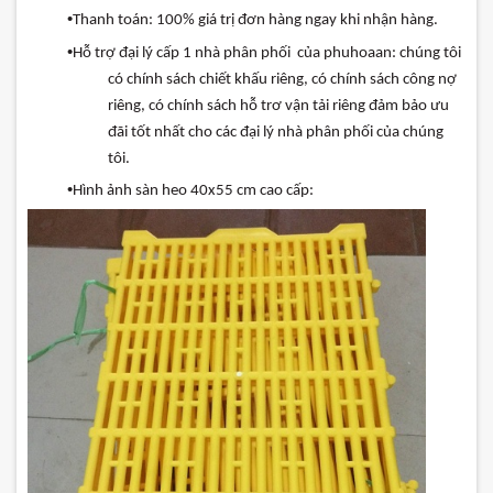
•
Thanh
toán
: 100%
giá
trị
đơn
hàng
ngay
khi
nhận
hàng
.
•
Hỗ
trợ
đại
lý
cấp
1
nhà
phân
phối
của
phuhoaan
:
chúng
tôi
có
chính
sách
chiết
khấu
riêng
,
có
chính
sách
công
nợ
riêng
,
có
chính
sách
hỗ
trơ
vận
tải
riêng
đảm
bảo
ưu
đãi
tốt
nhất
cho
các
đại
lý
nhà
phân
phối
của
chúng
tôi
.
•
Hình
ảnh
sàn
heo
40x55 cm
cao
cấp
: