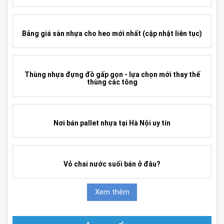
Pallet nhựa và pallet gỗ - Loại nào tốt hơn?
Chọn mua can nhựa ở đâu uy tín giá tốt?
3 lý do doanh nghiệp nên sử dụng pallet nhựa
Bảng giá sàn nhựa cho heo mới nhất (cập nhật liên tục)
Thùng nhựa đựng đồ gấp gọn - lựa chọn mới thay thế
thùng các tông
Nơi bán pallet nhựa tại Hà Nội uy tín