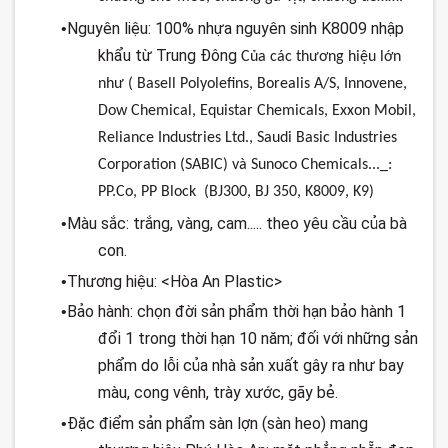
Nguyên liệu: 100% nhựa nguyên sinh K8009 nhập
•
khẩu từ Trung Đông
Của
các
thương
hiệu
lớn
như
(
Basell
Polyolefins
, Borealis A/S,
Innovene
,
Dow Chemical, Equistar Chemicals, Exxon Mobil,
Reliance Industries Ltd., Saudi Basic Industries
Corporation (SABIC)
và
Sunoco Chemicals..._:
PP.Co
, PP Block (BJ300, BJ 350, K8009, K9)
Màu sắc: trắng, vàng, cam..... theo yêu cầu của bà
•
con.
Thương hiệu: <Hòa An Plastic>
•
Bảo hành: chọn đời sản phẩm thời hạn bảo hành 1
•
đổi 1 trong thời hạn 10 năm; đối với những sản
phẩm do lỗi của nhà sản xuất gây ra như bay
màu, cong vênh, trày xước, gãy bẻ.
Đặc điểm sản phẩm sàn lợn (sàn heo) mang
•