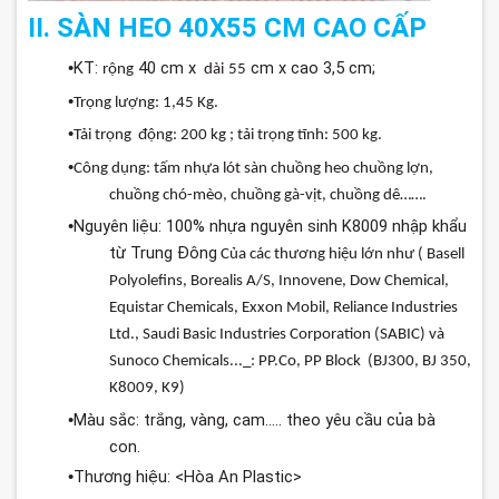
II. SÀN HEO 40X55 CM CAO CẤP
KT:
40 cm x
cm x cao 3,5 cm;
•
rộng
dài
55
•
Trọng
lượng
: 1,45 Kg.
•
Tải
trọng
động
: 200 kg ;
tải
trọng
tĩnh
: 500 kg.
•
Công
dụng
:
tấm
nhựa
lót
sàn
chuồng
heo
chuồng
lợn
,
chuồng
chó-mèo
,
chuồng
gà-vịt
,
chuồng
dê
…….
Nguyên liệu: 100% nhựa nguyên sinh K8009 nhập khẩu
•
từ Trung Đông
Của
các
thương
hiệu
lớn
như
(
Basell
Polyolefins
, Borealis A/S,
Innovene
, Dow Chemical,
Equistar Chemicals, Exxon Mobil, Reliance Industries
Ltd., Saudi Basic Industries Corporation (SABIC)
và
Sunoco Chemicals..._:
PP.Co
, PP Block (BJ300, BJ 350,
K8009, K9)
Màu sắc: trắng, vàng, cam..... theo yêu cầu của bà
•
con.
Thương hiệu: <Hòa An Plastic>
•