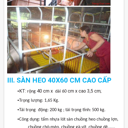
III. SÀN HEO 40X60 CM CAO CẤP
KT:
40 cm x
cm x cao 3,5 cm;
•
rộng
dài
60
•
Trọng
lượng
:
1,65
Kg.
•
Tải
trọng
động
: 200 kg ;
tải
trọng
tĩnh
: 500 kg.
•
Công
dụng
:
tấm
nhựa
lót
sàn
chuồng
heo
chuồng
lợn
,
chuồng
chó-mèo
,
chuồng
gà-vịt
,
chuồng
dê
…….