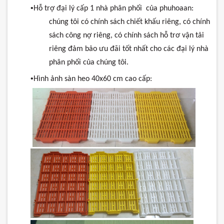
•
Hỗ
trợ
đại
lý
cấp
1
nhà
phân
phối
của
phuhoaan
:
chúng
tôi
có
chính
sách
chiết
khấu
riêng
,
có
chính
sách
công
nợ
riêng
,
có
chính
sách
hỗ
trơ
vận
tải
riêng
đảm
bảo
ưu
đãi
tốt
nhất
cho
các
đại
lý
nhà
phân
phối
của
chúng
tôi
.
•
Hình
ảnh
sàn
heo
40x60
cm
cao
cấp
: