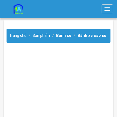
T
o
g
g
Trang chủ
Sản phẩm
Bánh xe
Bánh xe cao su
l
e
n
a
v
i
g
a
t
i
o
n