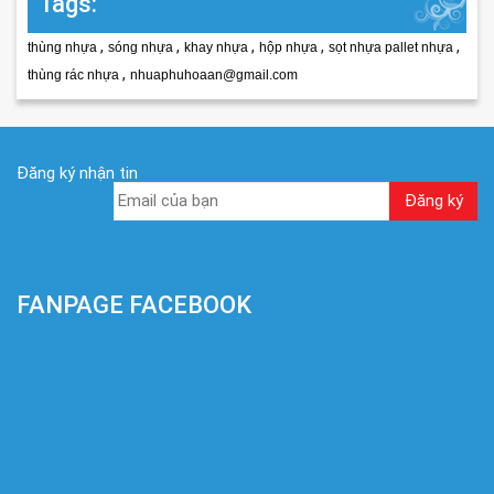
Tags:
,
,
,
,
,
thùng nhựa
sóng nhựa
khay nhựa
hộp nhựa
sọt nhựa pallet nhựa
,
thùng rác nhựa
nhuaphuhoaan@gmail.com
Đăng ký nhận tin
FANPAGE FACEBOOK