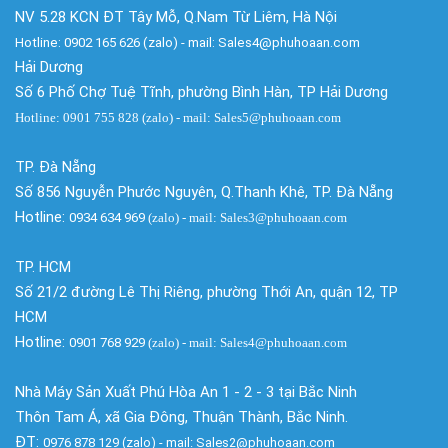
NV 5.28 KCN ĐT Tây Mỗ, Q.Nam Từ Liêm, Hà Nội
Hotline: 0902 165 626 (zalo) - mail: Sales4@phuhoaan.com
Hải Dương
Số 6 Phố Chợ Tuệ Tĩnh, phường Bình Hàn, TP Hải Dương
Hotline: 0901 755 828 (zalo) - mail: Sales5@phuhoaan.com
TP. Đà Nẵng
Số 856 Nguyễn Phước Nguyên, Q.Thanh Khê, TP. Đà Nẵng
Hotline:
0934 634 969
(zalo)
- mail: Sales3@phuhoaan.com
TP. HCM
Số 21/2 đường Lê Thị Riêng, phường Thới An, quận 12, TP
HCM
Hotline:
0901 768 929
(zalo)
- mail: Sales4@phuhoaan.com
Nhà Máy Sản Xuất Phú Hòa An 1 - 2 - 3 tại Bắc Ninh
Thôn Tam Á, xã Gia Đông, Thuận Thành, Bắc Ninh.
ĐT:
0976 878 129 (zalo) - mail: Sales2@phuhoaan.com