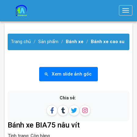
T
o
g
g
Trang chủ
Sản phẩm
Bánh xe
Bánh xe cao su
l
e
n
a
v
Xem slide ảnh gốc
i
g
a
Chia sẻ:
t
i
o
Bánh xe BIA75 nâu vít
n
Tình trạng:
Còn hàng