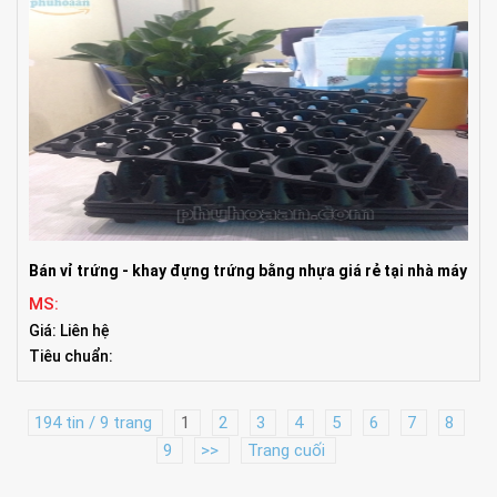
Bán vỉ trứng - khay đựng trứng bằng nhựa giá rẻ tại nhà máy
MS:
Giá: Liên hệ
Tiêu chuẩn:
194 tin / 9 trang
1
2
3
4
5
6
7
8
9
>>
Trang cuối