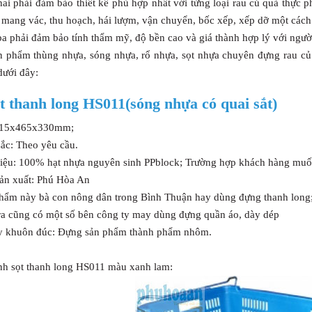
ai phải đảm bảo thiết kế phù hợp nhất với từng loại rau củ quả thực p
 mang vác, thu hoạch, hái lượm, vận chuyển, bốc xếp, xếp dỡ một cách
a phải đảm bảo tính thẩm mỹ, độ bền cao và giá thành hợp lý với ngườ
n phẩm thùng nhựa, sóng nhựa, rổ nhựa, sọt nhựa chuyên đựng rau c
dưới đây:
ọt thanh long HS011(sóng nhựa có quai sắt)
715x465x330mm;
sắc: Theo yêu cầu.
 liệu: 100% hạt nhựa nguyên sinh PPblock; Trường hợp khách hàng mu
sản xuất: Phú Hòa An
phẩm này bà con nông dân trong Bình Thuận hay dùng đựng thanh long
ra cũng có một số bên công ty may dùng đựng quần áo, dày dép
y khuôn đúc: Đựng sản phẩm thành phẩm nhôm.
nh sọt thanh long HS011 màu xanh lam: