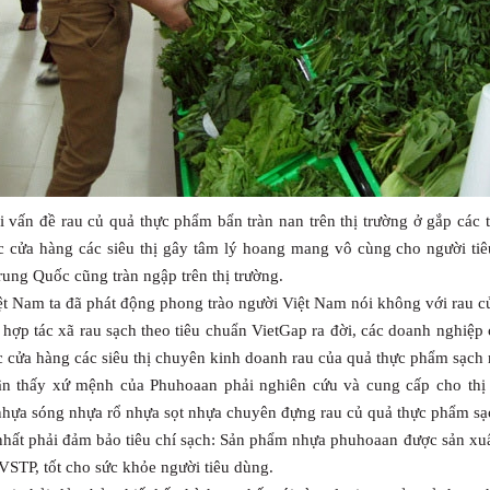
i vấn đề rau củ quả thực phẩm bẩn tràn nan trên thị trường ở gắp các
c cửa hàng các siêu thị gây tâm lý hoang mang vô cùng cho người ti
ung Quốc cũng tràn ngập trên thị trường.
ệt Nam ta đã phát động phong trào người Việt Nam nói không với rau c
 hợp tác xã rau sạch theo tiêu chuẩn VietGap ra đời, các doanh nghiệ
c cửa hàng các siêu thị chuyên kinh doanh rau của quả thực phẩm sạch r
n thấy xứ mệnh của Phuhoaan phải nghiên cứu và cung cấp cho thị
nhựa sóng nhựa rổ nhựa sọt nhựa chuyên đựng rau củ quả thực phẩm sạc
nhất phải đảm bảo tiêu chí sạch: Sản phẩm nhựa phuhoaan được sản x
VSTP, tốt cho sức khỏe người tiêu dùng.