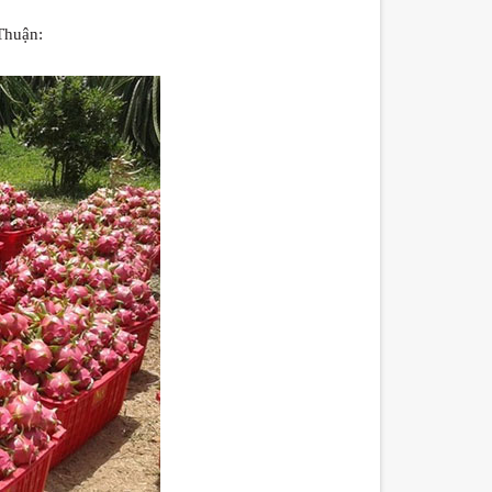
 Thuận: