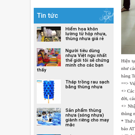
Tin tức
Hiểm họa khôn
lường từ hộp nhựa,
thùng nhựa giá rẻ
Người tiêu dùng
nhựa Việt ngu nhất
thế giới tôi sẽ chứng
Hiện tạ
minh cho các bạn
như cá
thấy
hàng Tr
Tháp trồng rau sạch
==> Vi
bằng thùng nhựa
+> Các
đời, cá
+> Nhậ
Sản phẩm thùng
thùng 
nhựa (sóng nhựa)
giành riêng cho may
* Thứ 
mặc
bảo AT