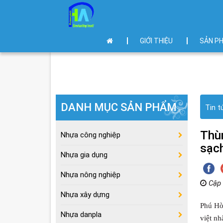
GIỚI THIỆU
SẢN P
DANH MỤC SẢN PHẨM
Tin t
Thù
Nhựa công nghiệp
sạc
Nhựa gia dụng
Nhựa nông nghiệp
Cập 
Nhựa xây dựng
Phú Hò
Nhựa danpla
việt nh