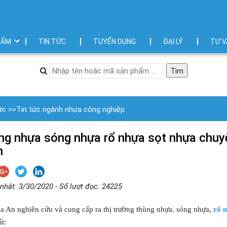
HẨM
TIN TỨC
TUYỂN DỤNG
ĐẠI LÝ
TƯ V
ức
>>
Tin tức ngành nhựa công nghiệp
ng nhựa sóng nhựa rổ nhựa sọt nhựa chuy
h
nhật: 3/30/2020 - Số lượt đọc: 24225
a An nghiên cứu và cung cấp ra thị trường thùng nhựa, sóng nhựa,
rổ 
ất: