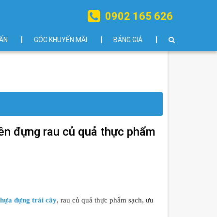
0902 165 626
ẤN
GÓC KHUYẾN MÃI
BẢNG GIÁ
ên đựng rau củ quả thực phẩm
nhựa đựng trái cây
, rau củ quả thực phẩm sạch, ưu