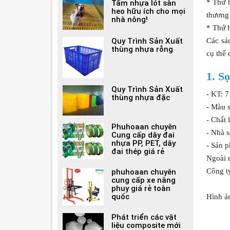
* Thứ h
Tấm nhựa lót sàn
heo hữu ích cho mọi
thương
nhà nông!
* Thứ b
Quy Trình Sản Xuất
Các sả
thùng nhựa rỗng
cụ thể 
1. S
Quy Trình Sản Xuất
- KT: 
thùng nhựa đặc
- Màu 
- Chất
Phuhoaan chuyên
- Nhà 
Cung cấp dây đai
nhựa PP, PET, dây
- Sản 
đai thép giá rẻ
Ngoài 
Công t
phuhoaan chuyên
cung cấp xe nâng
phuy giá rẻ toàn
quốc
Hình ả
Phát triển các vật
liệu composite mới