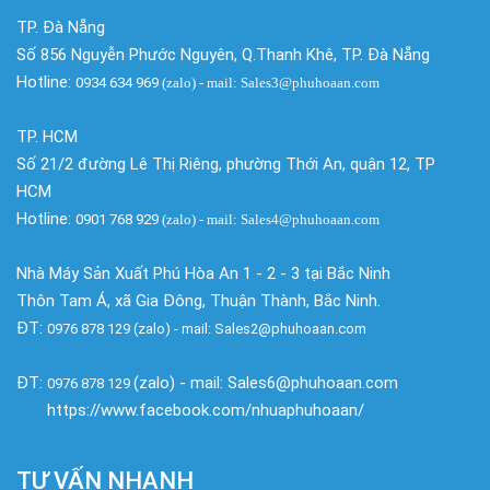
TP. Đà Nẵng
Số 856 Nguyễn Phước Nguyên, Q.Thanh Khê, TP. Đà Nẵng
Hotline:
0934 634 969
(zalo)
- mail: Sales3@phuhoaan.com
TP. HCM
Số 21/2 đường Lê Thị Riêng, phường Thới An, quận 12, TP
HCM
Hotline:
0901 768 929
(zalo)
- mail: Sales4@phuhoaan.com
Nhà Máy Sản Xuất Phú Hòa An 1 - 2 - 3 tại Bắc Ninh
Thôn Tam Á, xã Gia Đông, Thuận Thành, Bắc Ninh.
ĐT:
0976 878 129 (zalo) - mail: Sales2@phuhoaan.com
ĐT:
(zalo) - mail: Sales6@phuhoaan.com
0976 878 129
https://www.facebook.com/nhuaphuhoaan/
TƯ VẤN NHANH