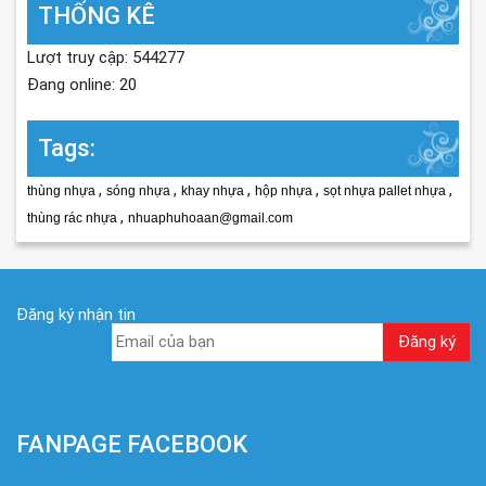
THỐNG KÊ
Lượt truy cập: 544277
Đang online: 20
Tags:
,
,
,
,
,
thùng nhựa
sóng nhựa
khay nhựa
hộp nhựa
sọt nhựa pallet nhựa
,
thùng rác nhựa
nhuaphuhoaan@gmail.com
Đăng ký nhận tin
FANPAGE FACEBOOK