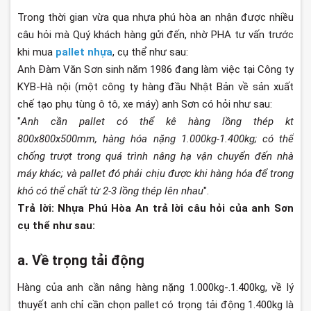
Trong thời gian vừa qua nhựa phú hòa an nhận được nhiều
câu hỏi mà Quý khách hàng gửi đến, nhờ PHA tư vấn trước
khi mua
pallet nhựa
, cụ thể như sau:
Anh Đàm Văn Sơn sinh năm 1986 đang làm việc tại Công ty
KYB-Hà nội (một công ty hàng đầu Nhật Bản về sản xuất
chế tạo phụ tùng ô tô, xe máy) anh Sơn có hỏi như sau:
"
Anh cần pallet có thể kê hàng lồng thép kt
800x800x500mm, hàng hóa nặng 1.000kg-1.400kg; có thể
chống trượt trong quá trình nâng hạ vận chuyển đến nhà
máy khác; và pallet đó phải chịu được khi hàng hóa để trong
khó có thể chất từ 2-3 lồng thép lên nhau
".
Trả lời
: Nhựa Phú Hòa An trả lời câu hỏi của anh Sơn
cụ thể như sau:
a.
Về trọng tải động
Hàng của anh cần nâng hàng nặng 1.000kg-.1.400kg, về lý
thuyết anh chỉ cần chọn pallet có trọng tải động 1.400kg là