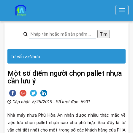
T
o
g
g
l
e
n
Tư vấn
>>
Nhựa
a
v
Một số điểm người chọn pallet nhựa
i
cần lưu ý
g
a
t
Cập nhật: 5/25/2019 - Số lượt đọc: 5901
i
Nhà máy nhựa Phú Hòa An nhận được nhiều thắc mắc về
o
việc lựa chọn pallet nhựa sao cho phù hợp. Sau đây là tư
n
vấn chi tiết nhất cho một trong số các khách hàng của PHA