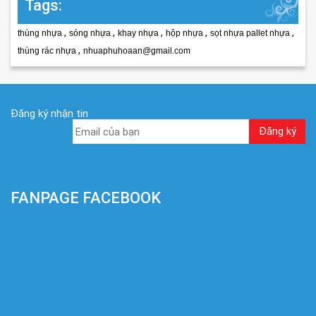
Tags:
,
,
,
,
,
thùng nhựa
sóng nhựa
khay nhựa
hộp nhựa
sọt nhựa pallet nhựa
,
thùng rác nhựa
nhuaphuhoaan@gmail.com
Đăng ký nhận tin
FANPAGE FACEBOOK