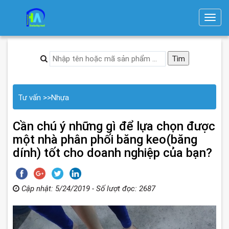
T
o
g
g
l
e
n
Tư vấn
>>
Nhựa
a
v
Cần chú ý những gì để lựa chọn được
i
một nhà phân phối băng keo(băng
g
dính) tốt cho doanh nghiệp của bạn?
a
t
i
Cập nhật: 5/24/2019 - Số lượt đọc: 2687
o
n