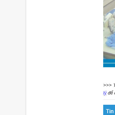
>>> T
lý
để 
Tin