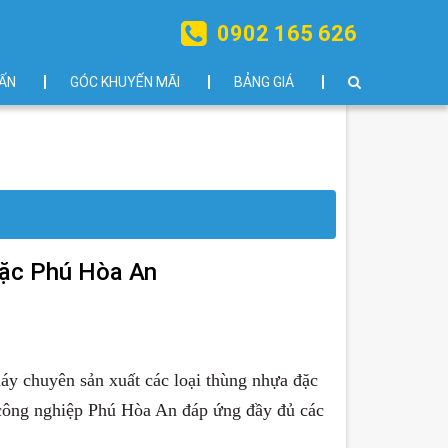
0902 165 626
ẤN
GÓC KHUYẾN MÃI
BẢNG GIÁ
đặc Phú Hòa An
áy chuyên sản xuất các loại thùng nhựa đặc
 công nghiệp Phú Hòa An đáp ứng đầy đủ các