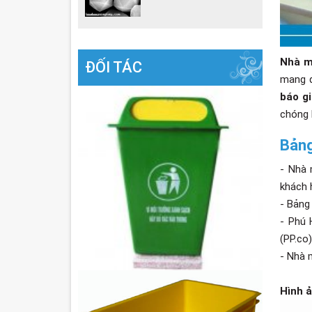
Nhà m
ĐỐI TÁC
mang đ
báo g
chóng 
Bảng
- Nhà 
khách 
- Bảng
- Phú 
(PP.co)
- Nhà 
Hình 