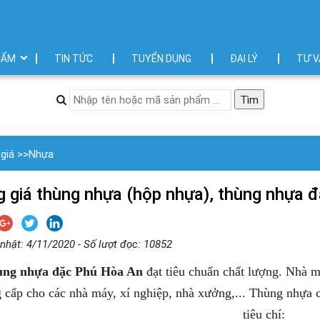
HẨM
TIN TỨC
TUYỂN DỤNG
ĐẠI LÝ
TƯ V
giá
>>
Nhựa
 giá thùng nhựa (hộp nhựa), thùng nhựa 
nhật: 4/11/2020 - Số lượt đọc: 10852
ng nhựa đặc Phú Hòa An
đạt tiêu chuẩn chất lượng. Nhà m
 cấp cho các nhà máy, xí nghiệp, nhà xưởng,... Thùng nhựa
tiêu chí: