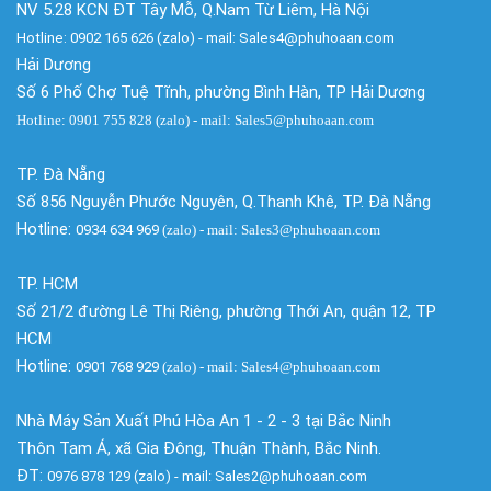
NV 5.28 KCN ĐT Tây Mỗ, Q.Nam Từ Liêm, Hà Nội
Hotline: 0902 165 626 (zalo) - mail: Sales4@phuhoaan.com
Hải Dương
Số 6 Phố Chợ Tuệ Tĩnh, phường Bình Hàn, TP Hải Dương
Hotline: 0901 755 828 (zalo) - mail: Sales5@phuhoaan.com
TP. Đà Nẵng
Số 856 Nguyễn Phước Nguyên, Q.Thanh Khê, TP. Đà Nẵng
Hotline:
0934 634 969
(zalo)
- mail: Sales3@phuhoaan.com
TP. HCM
Số 21/2 đường Lê Thị Riêng, phường Thới An, quận 12, TP
HCM
Hotline:
0901 768 929
(zalo)
- mail: Sales4@phuhoaan.com
Nhà Máy Sản Xuất Phú Hòa An 1 - 2 - 3 tại Bắc Ninh
Thôn Tam Á, xã Gia Đông, Thuận Thành, Bắc Ninh.
ĐT:
0976 878 129 (zalo) - mail: Sales2@phuhoaan.com