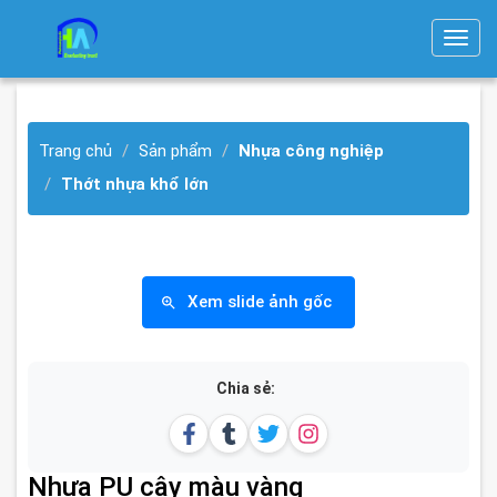
T
o
g
g
Trang chủ
Sản phẩm
Nhựa công nghiệp
l
e
Thớt nhựa khổ lớn
n
a
v
i
Xem slide ảnh gốc
g
a
t
Chia sẻ:
i
o
n
Nhựa PU cây màu vàng