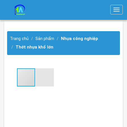
T
o
g
g
Trang chủ
Sản phẩm
Nhựa công nghiệp
l
e
Thớt nhựa khổ lớn
n
a
v
i
g
a
t
i
o
n