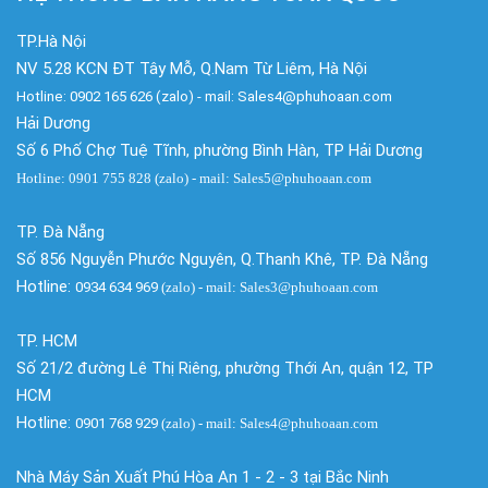
TP.Hà Nội
NV 5.28 KCN ĐT Tây Mỗ, Q.Nam Từ Liêm, Hà Nội
Hotline: 0902 165 626 (zalo) - mail: Sales4@phuhoaan.com
Hải Dương
Số 6 Phố Chợ Tuệ Tĩnh, phường Bình Hàn, TP Hải Dương
Hotline: 0901 755 828 (zalo) - mail: Sales5@phuhoaan.com
TP. Đà Nẵng
Số 856 Nguyễn Phước Nguyên, Q.Thanh Khê, TP. Đà Nẵng
Hotline:
0934 634 969
(zalo)
- mail: Sales3@phuhoaan.com
TP. HCM
Số 21/2 đường Lê Thị Riêng, phường Thới An, quận 12, TP
HCM
Hotline:
0901 768 929
(zalo)
- mail: Sales4@phuhoaan.com
Nhà Máy Sản Xuất Phú Hòa An 1 - 2 - 3 tại Bắc Ninh