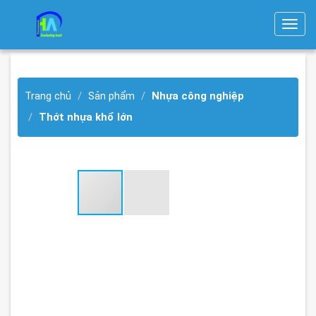
T
o
g
g
Trang chủ
Sản phẩm
Nhựa công nghiệp
l
e
Thớt nhựa khổ lớn
n
a
v
i
g
a
t
i
o
n