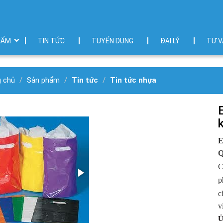
HẨM
TIN TỨC
TUYỂN DỤNG
ĐẠI LÝ
TƯ V
g chủ
Sản phẩm
Tin tức
Tin tức nhựa
E
C
p
c
v
Ủ