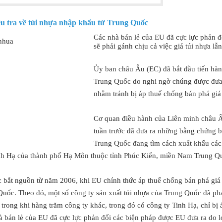
u tra về túi nhựa nhập khẩu từ Trung Quốc
Các nhà bán lẻ của EU đã cực lực phản đ
sẽ phải gánh chịu cả việc giá túi nhựa lẫ
Ủy ban châu Âu (EC) đã bắt đầu tiến hành
Trung Quốc do nghi ngờ chúng được đưa
nhằm tránh bị áp thuế chống bán phá giá
Cơ quan điều hành của Liên minh châu Âu
tuần trước đã đưa ra những bằng chứng 
Trung Quốc đang tìm cách xuất khẩu các
h Hạ của thành phố Hạ Môn thuộc tỉnh Phúc Kiến, miền Nam Trung Q
c bắt nguồn từ năm 2006, khi EU chính thức áp thuế chống bán phá gi
Quốc
. Theo đó, một số
công ty sản xuất túi nhựa của Trung Quốc
đã phả
trong khi hàng trăm công ty khác, trong đó có công ty Tinh Hạ, chỉ bị
 bán lẻ của EU đã cực lực phản đối các biện pháp được EU đưa ra do lo