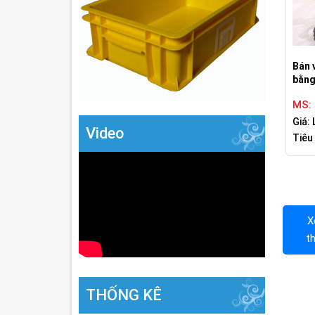
Bán 
bằng
MS:
Giá: 
Video
Tiêu
X
t
THỐNG KÊ