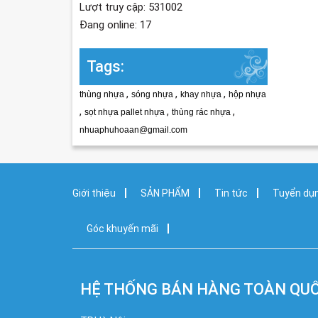
Lượt truy cập: 531002
Đang online: 17
Tags:
,
,
,
thùng nhựa
sóng nhựa
khay nhựa
hộp nhựa
,
,
,
sọt nhựa pallet nhựa
thùng rác nhựa
nhuaphuhoaan@gmail.com
Giới thiệu
SẢN PHẨM
Tin tức
Tuyển dụ
Góc khuyến mãi
HỆ THỐNG BÁN HÀNG TOÀN QU