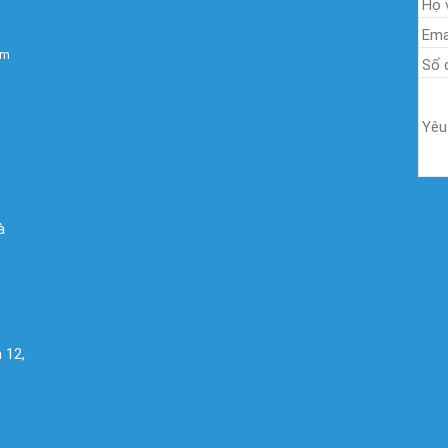
om
à
 12,