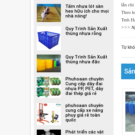
lẫn chi
Tấm nhựa lót sàn
heo hữu ích cho mọi
Theo kế
nhà nông!
Tinh H
>>>
N
Quy Trình Sản Xuất
thùng nhựa rỗng
Từ khó
Quy Trình Sản Xuất
thùng nhựa đặc
Sản
Phuhoaan chuyên
Cung cấp dây đai
nhựa PP, PET, dây
đai thép giá rẻ
phuhoaan chuyên
cung cấp xe nâng
phuy giá rẻ toàn
quốc
Phát triển các vật