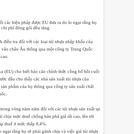
ối các biện pháp được EU đưa ra do lo ngại rằng họ
n chi phí đóng gói đều tăng.
 điều tra đối với các loại
túi nhựa nhập khẩu
của
 vào châu Âu thông qua một công ty Trung Quốc
 cao.
 (EU) cho biết báo cáo chính thức công bố hồi cuối
bước đầu cho thấy các
nhà sản xuất túi nhựa
của
 sản phẩm của họ thông qua công ty
sản xuất chất
uốc.
á trong vòng năm năm đối với các
túi nhựa sản xuất tại
i chịu mức thuế chống bán phá giá rất cao, lên tới
 áp thuế ở mức thấp 8,4%.
 ngại rằng họ sẽ phải gánh chịu cả việc
giá túi nhựa