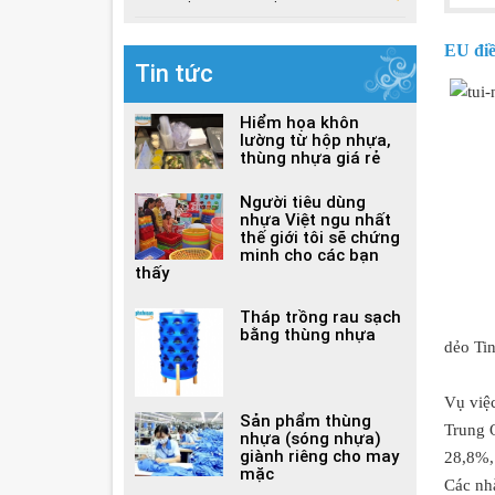
EU điề
Tin tức
Hiểm họa khôn
lường từ hộp nhựa,
thùng nhựa giá rẻ
Người tiêu dùng
nhựa Việt ngu nhất
thế giới tôi sẽ chứng
minh cho các bạn
thấy
Tháp trồng rau sạch
bằng thùng nhựa
dẻo
Tin
Vụ việ
Sản phẩm thùng
Trung 
nhựa (sóng nhựa)
giành riêng cho may
28,8%, 
mặc
Các nhà