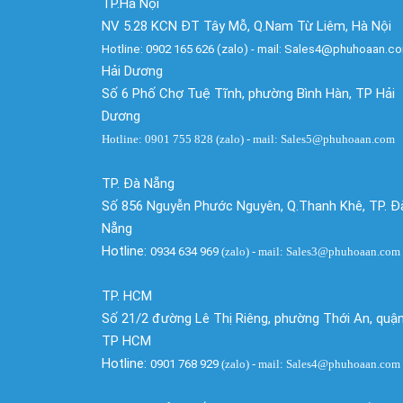
TP.Hà Nội
NV 5.28 KCN ĐT Tây Mỗ, Q.Nam Từ Liêm, Hà Nội
Hotline: 0902 165 626 (zalo) - mail: Sales4@phuhoaan.c
Hải Dương
Số 6 Phố Chợ Tuệ Tĩnh, phường Bình Hàn, TP Hải
Dương
Hotline: 0901 755 828 (zalo) - mail: Sales5@phuhoaan.com
TP. Đà Nẵng
Số 856 Nguyễn Phước Nguyên, Q.Thanh Khê, TP. Đ
Nẵng
Hotline:
0934 634 969
(zalo)
- mail: Sales3@phuhoaan.com
TP. HCM
Số 21/2 đường Lê Thị Riêng, phường Thới An, quận
TP HCM
Hotline:
0901 768 929
(zalo)
- mail: Sales4@phuhoaan.com