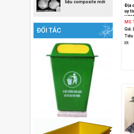
liệu composite mới
Địa 
uy tí
HCM
MS:
Giá: 
ĐỐI TÁC
Tiêu 
lít