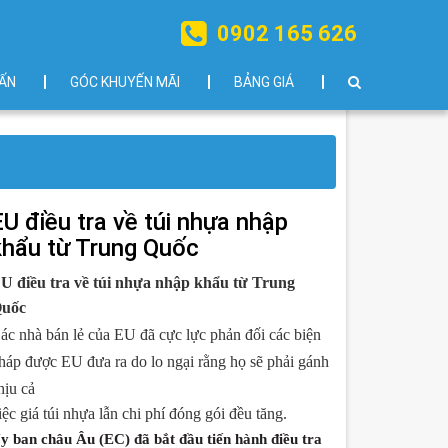
0902 165 626
ẤN
GÓC KHUYẾN MÃI
BẢNG GIÁ
EU điều tra về túi nhựa nhập
khẩu từ Trung Quốc
U điều tra về túi nhựa nhập khẩu từ Trung
Quốc
ác nhà bán lẻ của EU đã cực lực phản đối các biện
háp được EU đưa ra do lo ngại rằng họ sẽ phải gánh
hịu cả
iệc giá túi nhựa
lẫn chi phí đóng gói đều tăng.
y ban châu Âu (EC) đã bắt đầu tiến hành điều tra