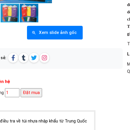
đ
d
c
T
Xem slide ảnh gốc
g
T
L
 sẻ:
M
Q
ên hệ
ng
Đặt mua
điều tra về túi nhựa nhập khẩu từ Trung Quốc