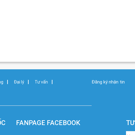
Đăng ký nhận tin
ng
Đại lý
Tư vấn
ỐC
FANPAGE FACEBOOK
TƯ