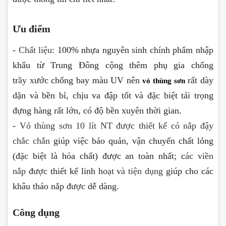
Ưu điểm
- Chất liệu:
100% nhựa nguyên sinh chính phẩm nhập
khẩu từ Trung Đông cộng thêm phụ gia chống
tr
ầy
xước chống bay màu UV nên
rất dày
vỏ thùng sơn
dặn và bền bỉ, chịu va đập tốt và đặc biệt tải trọng
đựng hàng rất lớn, có độ bền xuyên thời gian.
-
Vỏ thùng sơn 10 lít NT được thiết kế c
ó nắp đậy
chắc chắn
giúp việc bảo quản, vận chuyển chất lỏng
(đặc biệt là hóa chất) được an toàn nhất; c
ác viền
nắp
được thiết kế linh ho
ạt và tiện dụng
giúp cho các
khâu tháo nắp được dễ dàng.
Công dụng