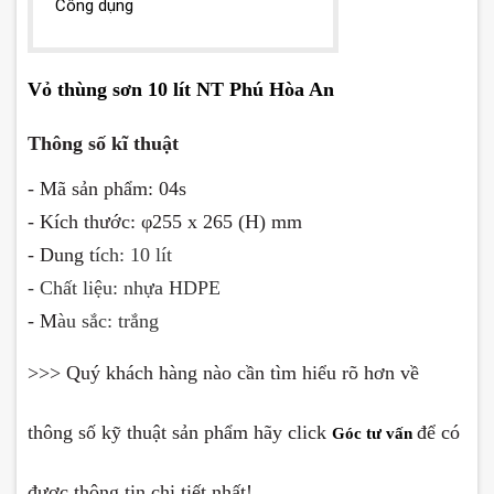
Công dụng
Vỏ thùng sơn 10 lít NT Phú Hòa An
Thông số kĩ thuật
- Mã sản phẩm: 04s
- Kích thước: φ255 x 265 (H) mm
- Dung t
ích: 10 lít
- Chất liệu: nhựa
HDPE
- M
àu sắc: trắng
>>> Quý khách hàng nào cần tìm hiểu rõ hơn về
thông số kỹ thuật sản phẩm hãy click
để có
Góc tư vấn
được thông tin chi tiết nhất!