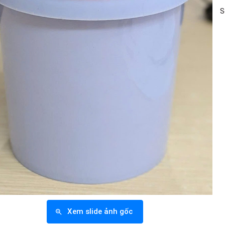
S
Xem slide ảnh gốc