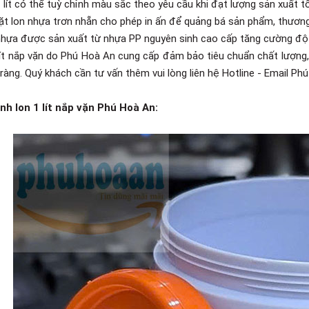
 lít có thể tuỳ chỉnh màu sắc theo yêu cầu khi đạt lượng sản xuất tố
ặt lon nhựa trơn nhẵn cho phép in ấn để quảng bá sản phẩm, thương
nhựa được sản xuất từ nhựa PP nguyên sinh cao cấp tăng cường độ b
lít nắp vặn do Phú Hoà An cung cấp đảm bảo tiêu chuẩn chất lượng, 
 ràng. Quý khách cần tư vấn thêm vui lòng liên hệ Hotline - Email Ph
nh lon 1 lít nắp vặn Phú Hoà An: