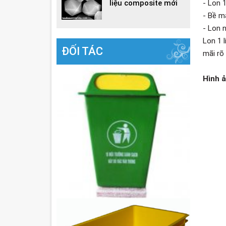
- Lon 1
liệu composite mới
- Bề m
- Lon 
Lon 1 
ĐỐI TÁC
mãi rõ
Hình ả