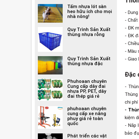
Thôn
Tấm nhựa lót sàn
heo hữu ích cho mọi
- Dung t
nhà nông!
- Chất
- ĐK 
Quy Trình Sản Xuất
thùng nhựa rỗng
- ĐK 
- Chiề
- Màu 
Quy Trình Sản Xuất
- Giao
thùng nhựa đặc
Đặc đ
Phuhoaan chuyên
Cung cấp dây đai
- Thùn
nhựa PP, PET, dây
Thùng 
đai thép giá rẻ
chi phí
phuhoaan chuyên
-
Thùn
cung cấp xe nâng
kiệm di
phuy giá rẻ toàn
quốc
- Nắp 
bảo đựn
Phát triển các vật