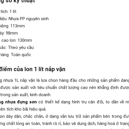
g số kỹ thuật
ích: 1 lít
 liệu: Nhựa PP nguyên sinh
miệng: 113mm
đáy: 98mm
u cao lon: 130mm
sắc: Theo yêu cầu
 hàng: Toàn quốc
iểm của lon 1 lít nắp vặn
g nhựa 1L nắp vặn là lựa chọn hàng đầu cho những sản phẩm dạng l
được sản xuất với tiêu chuẩn chất lượng cao nên khẳng định được
 trong sản xuất, kinh doanh.
g nhựa đựng sơn
có thiết kế dạng hình trụ cân đối, to dần về 
ện tích kho bãi hiệu quả.
lon dày dặn, chắc chắn, ở dạng vặn lưu trữ sản phẩm bên trong đ
g chất lỏng an toàn, tránh rò rỉ, bảo vệ dung dịch, hàng hoá ở trạng