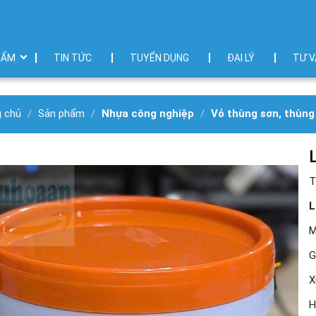
HẨM
TIN TỨC
TUYỂN DỤNG
ĐẠI LÝ
TƯ V
g chủ
Sản phẩm
Nhựa công nghiệp
Vỏ thùng sơn, thùng
T
L
M
G
X
H