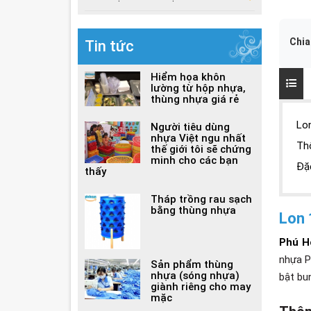
Chia
Tin tức
Hiểm họa khôn
lường từ hộp nhựa,
thùng nhựa giá rẻ
Lon
Người tiêu dùng
nhựa Việt ngu nhất
Th
thế giới tôi sẽ chứng
minh cho các bạn
Đặc
thấy
Tháp trồng rau sạch
bằng thùng nhựa
Lon 
Phú H
nhựa P
Sản phẩm thùng
nhựa (sóng nhựa)
bật bu
giành riêng cho may
mặc