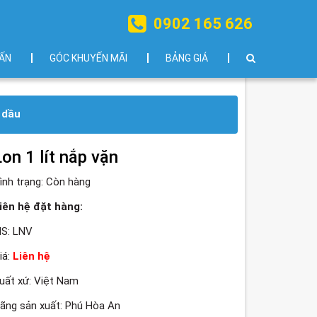
0902 165 626
ẤN
GÓC KHUYẾN MÃI
BẢNG GIÁ
 dầu
Lon 1 lít nắp vặn
ình trạng:
Còn hàng
iên hệ đặt hàng:
S: LNV
iá:
Liên hệ
uất xứ: Việt Nam
ãng sản xuất: Phú Hòa An