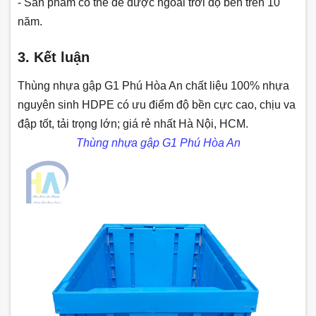
- Sản phẩm có thể để được ngoài trời độ bền trên 10
năm.
3. Kết luận
Thùng nhựa gập G
1 Phú Hòa An chất liệu 100% nhựa
nguyên sinh HDPE có ưu điểm độ bền cực cao, chịu va
đập tốt, tải trọng lớn; giá rẻ nhất Hà Nội, HCM.
Thùng nhựa gập G
1 Phú Hòa An