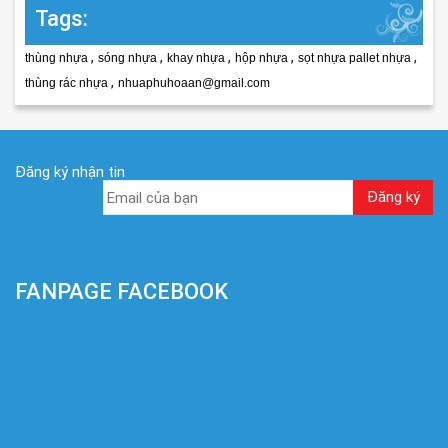
Tags:
,
,
,
,
,
thùng nhựa
sóng nhựa
khay nhựa
hộp nhựa
sọt nhựa pallet nhựa
,
thùng rác nhựa
nhuaphuhoaan@gmail.com
Đăng ký nhận tin
FANPAGE FACEBOOK