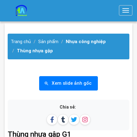
T
o
g
g
Trang chủ
Sản phẩm
Nhựa công nghiệp
l
e
Thùng nhựa gập
n
a
v
i
Xem slide ảnh gốc
g
a
t
Chia sẻ:
i
o
n
Thùng nhựa gập G1