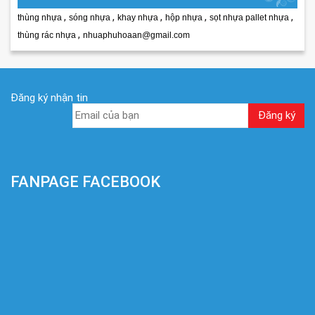
,
,
,
,
,
thùng nhựa
sóng nhựa
khay nhựa
hộp nhựa
sọt nhựa pallet nhựa
,
thùng rác nhựa
nhuaphuhoaan@gmail.com
Đăng ký nhận tin
FANPAGE FACEBOOK