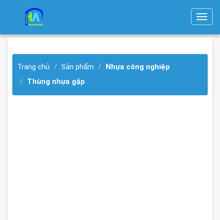
T
o
g
g
Trang chủ
Sản phẩm
Nhựa công nghiệp
l
e
Thùng nhựa gập
n
a
v
i
g
a
t
i
o
n