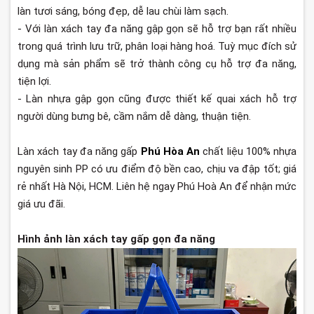
làn tươi sáng, bóng đẹp, dễ lau chùi làm sạch.
- Với làn xách tay đa năng gập gọn sẽ hỗ trợ bạn rất nhiều
trong quá trình lưu trữ, phân loại hàng hoá. Tuỳ mục đích sử
dụng mà sản phẩm sẽ trở thành công cụ hỗ trợ đa năng,
tiện lợi.
- Làn nhựa gập gọn cũng được thiết kế quai xách hỗ trợ
người dùng bưng bê, cầm nắm dễ dàng, thuận tiện.
Làn xách tay đa năng gấp
Phú Hòa An
chất liệu 100% nhựa
nguyên sinh PP có ưu điểm độ bền cao, chịu va đập tốt; giá
rẻ nhất Hà Nội, HCM. Liên hệ ngay Phú Hoà An để nhận mức
giá ưu đãi.
Hình ảnh làn xách tay gấp gọn đa năng