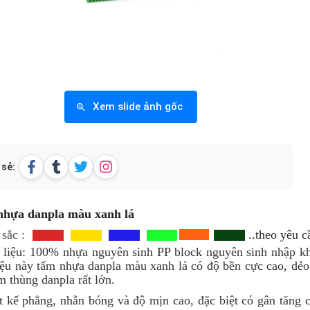
Xem slide ảnh gốc
 sẻ:
hựa danpla màu xanh lá
 sắc
:
..theo yêu 
 liệu:
100% nhựa nguyên sinh PP block nguyên sinh nhập khẩ
iệu này tấm nhựa danpla màu xanh lá có độ bền cực cao, dẻo 
m thùng danpla rất lớn.
ết kế phẳng, nhẵn bóng và độ mịn cao, đặc biệt có gân tăng