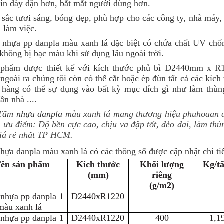
hìn dày dặn hơn, bắt mắt người dùng hơn.
sắc tươi sáng, bóng đẹp, phù hợp cho các công ty, nhà máy, x
i làm việc.
 nhựa pp danpla màu xanh lá đặc biệt có chứa chất UV chố
hông bị bạc màu khi sử dụng lâu ngoài trời.
 phẩm được thiết kế với kích thước phủ bì D2440mm 
goài ra chúng tôi còn có thể cắt hoặc ép đùn tất cả các kíc
 hàng có thể sự dụng vào bất kỳ mục đích gì như làm thùn
rần nhà ....
ấm nhựa danpla
màu xanh lá mang thương hiệu phuhoaan 
 ưu điểm: Độ bền cực cao, chịu va đập tốt, dẻo dai, làm thù
giá rẻ nhất TP HCM.
ựa danpla màu xanh lá có các thông số được cập nhật chi ti
ên sản phẩm
Kích thước
Khối lượng
Kg/t
(mm)
riêng
(g/m2)
nhựa pp danpla 1
D2440xR1220
àu xanh lá
nhựa pp danpla 1
D2440xR1220
400
1,1