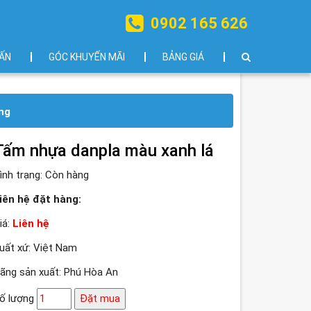
0902 165 626
ẤN
GÓC KHUYẾN MÃI
BẢNG GIÁ
ng
Tấm nhựa danpla màu xanh lá
ình trạng:
Còn hàng
iên hệ đặt hàng:
iá:
Liên hệ
uất xứ: Việt Nam
ãng sản xuất: Phú Hòa An
ố lượng
Đặt mua