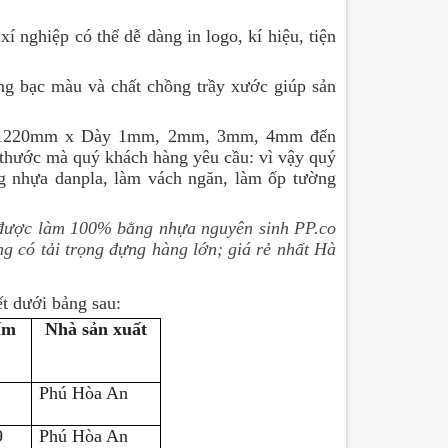
í nghiệp có thể dễ dàng in logo, kí hiệu, tiện
ng bạc màu và chất chồng trầy xước giúp sản
x R1220mm x Dày 1mm, 2mm, 3mm, 4mm đến
h thước mà quý khách hàng yêu cầu: vì vậy quý
g nhựa danpla, làm vách ngăn, làm ốp tường
được làm 100% bằng nhựa nguyên sinh PP.co
ng có tải trọng đựng hàng lớn; giá rẻ nhất Hà
ết dưới bảng sau:
ấm
Nhà sản xuất
Phú Hòa An
9
Phú Hòa An