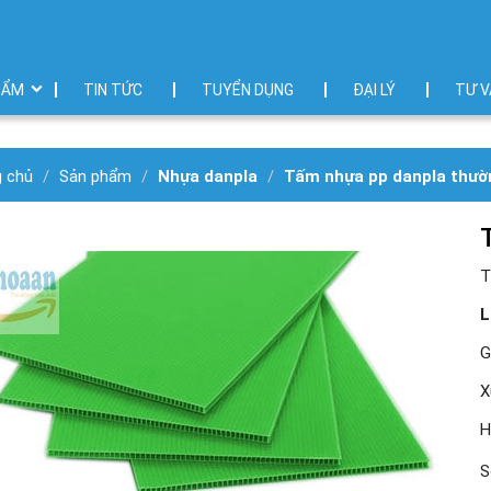
HẨM
TIN TỨC
TUYỂN DỤNG
ĐẠI LÝ
TƯ V
g chủ
Sản phẩm
Nhựa danpla
Tấm nhựa pp danpla thườ
T
L
G
X
H
S