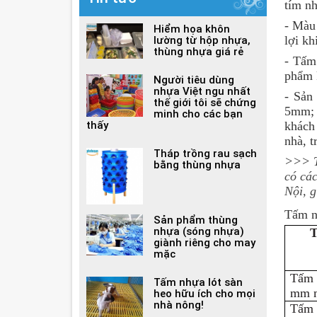
tím n
- Màu 
Hiểm họa khôn
lợi kh
lường từ hộp nhựa,
thùng nhựa giá rẻ
- Tấm
phẩm k
Người tiêu dùng
nhựa Việt ngu nhất
- Sản
thế giới tôi sẽ chứng
5mm; n
minh cho các bạn
thấy
khách
nhà, t
Tháp trồng rau sạch
>>> T
bằng thùng nhựa
có các
Nội, 
Tấm nh
Sản phẩm thùng
nhựa (sóng nhựa)
T
giành riêng cho may
mặc
Tấm 
Tấm nhựa lót sàn
mm m
heo hữu ích cho mọi
nhà nông!
Tấm 