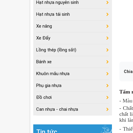
Hạt nhựa nguyên sinh
Hạt nhựa tái sinh
Xe nâng
Xe Đẩy
Lồng thép (lồng sắt)
Bánh xe
Chia
Khuôn mắu nhựa
Phụ gia nhựa
Tấm n
Đồ chơi
- Màu
- Chất
Can nhựa - chai nhựa
chất l
khi là
- Thi
Tin tức