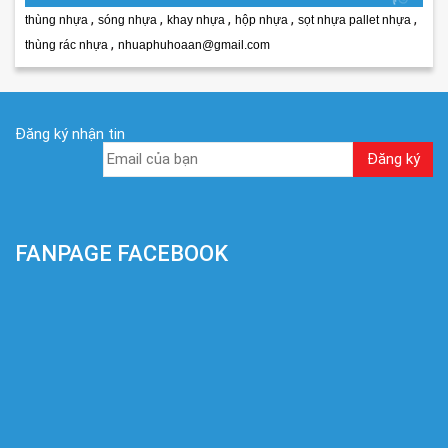
,
,
,
,
,
thùng nhựa
sóng nhựa
khay nhựa
hộp nhựa
sọt nhựa pallet nhựa
,
thùng rác nhựa
nhuaphuhoaan@gmail.com
Đăng ký nhận tin
FANPAGE FACEBOOK