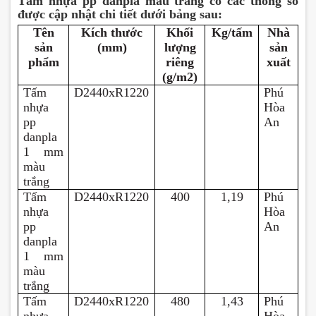
Tấm nhựa pp danpla màu trắng có các thông số
được cập nhật chi tiết dưới bảng sau:
Tên
Kích thước
Khối
Kg/tấm
Nhà
sản
(mm)
lượng
sản
phẩm
riêng
xuất
(g/m2)
Tấm
D2440xR1220
Phú
nhựa
Hòa
pp
An
danpla
1 mm
màu
trắng
Tấm
D2440xR1220
400
1,19
Phú
nhựa
Hòa
pp
An
danpla
1 mm
màu
trắng
Tấm
D2440xR1220
480
1,43
Phú