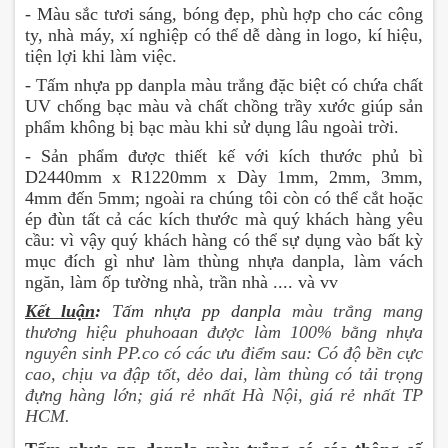
- Màu sắc tươi sáng, bóng đẹp, phù hợp cho các công
ty, nhà máy, xí nghiệp có thể dễ dàng in logo, kí hiệu,
tiện lợi khi làm việc.
- Tấm nhựa pp danpla màu trắng đặc biệt có chứa chất
UV chống bạc màu và chất chồng trầy xước giúp sản
phẩm không bị bạc màu khi sử dụng lâu ngoài trời.
- Sản phẩm được thiết kế với kích thước phủ bì
D2440mm x R1220mm x Dày 1mm, 2mm, 3mm,
4mm đến 5mm; ngoài ra chúng tôi còn có thể cắt hoặc
ép đùn tất cả các kích thước mà quý khách hàng yêu
cầu: vì vậy quý khách hàng có thể sự dụng vào bất kỳ
mục đích gì như làm thùng nhựa danpla, làm vách
ngăn, làm ốp tường nhà, trần nhà .... và vv
Kết luận
:
T
ấm nhựa pp danpla
màu trắng mang
thương hiệu phuhoaan được làm 100% bằng nhựa
nguyên sinh PP.co có các ưu điểm sau: Có độ bền cực
cao, chịu va đập tốt, dẻo dai, làm thùng có tải trọng
đựng hàng lớn; giá rẻ nhất Hà Nội, giá rẻ nhất TP
HCM.