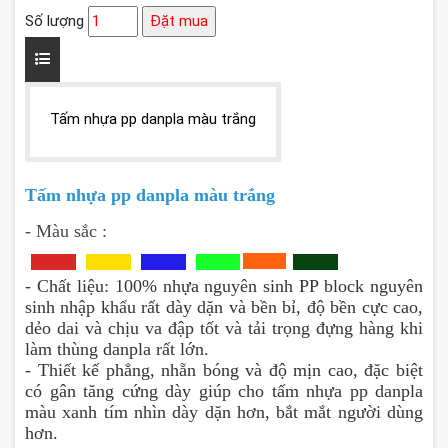
Số lượng
Đặt mua
Tấm nhựa pp danpla màu trắng
Tấm nhựa pp danpla màu trắng
- Màu sắc
:
- Chất liệu:
100% nhựa nguyên sinh PP block nguyên
sinh nhập khẩu rất dày dặn và bền bỉ, độ bền cực cao,
dẻo dai và chịu va đập tốt và tải trọng đựng hàng khi
làm thùng danpla rất lớn.
- Thiết kế phẳng, nhẵn bóng và độ mịn cao, đặc biệt
có gân tăng cứng dày giúp cho tấm nhựa pp danpla
màu xanh tím nhìn dày dặn hơn, bắt mắt người dùng
hơn.