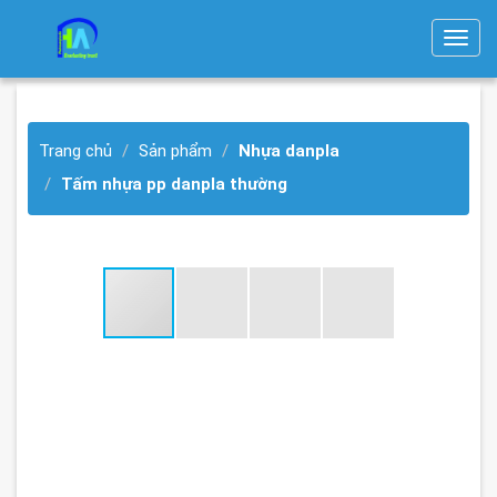
T
o
g
g
Trang chủ
Sản phẩm
Nhựa danpla
l
e
Tấm nhựa pp danpla thường
n
a
v
i
g
a
t
i
o
n