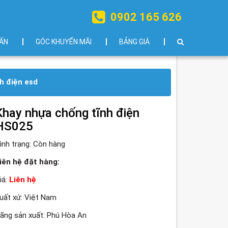
0902 165 626
ẤN
GÓC KHUYẾN MÃI
BẢNG GIÁ
h điện esd
Khay nhựa chống tĩnh điện
HS025
ình trạng:
Còn hàng
iên hệ đặt hàng:
iá:
Liên hệ
uất xứ: Việt Nam
ãng sản xuất: Phú Hòa An