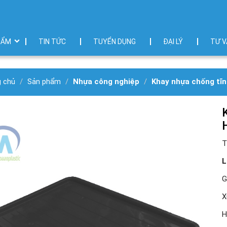
HẨM
TIN TỨC
TUYỂN DỤNG
ĐẠI LÝ
TƯ V
g chủ
Sản phẩm
Nhựa công nghiệp
Khay nhựa chống tĩn
T
L
G
X
H