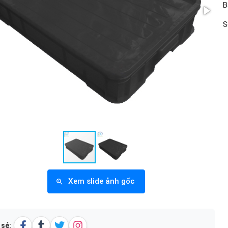
B
S
Xem slide ảnh gốc
 sẻ: