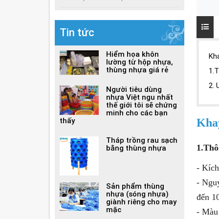
Tin tức
Hiểm họa khôn
Kh
lường từ hộp nhựa,
thùng nhựa giá rẻ
1.T
2. 
Người tiêu dùng
nhựa Việt ngu nhất
thế giới tôi sẽ chứng
minh cho các bạn
thấy
Khay
Tháp trồng rau sạch
1.Thô
bằng thùng nhựa
- Kíc
- Ngu
Sản phẩm thùng
nhựa (sóng nhựa)
đến 10
giành riêng cho may
mặc
- Màu