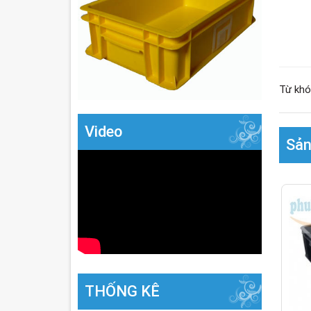
Từ khó
Video
Sản
THỐNG KÊ