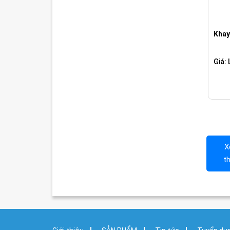
Khay
Giá: 
X
t