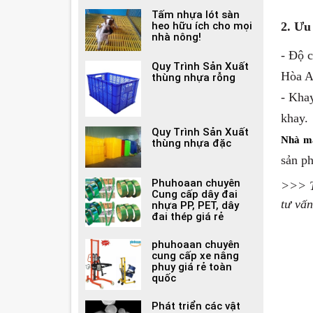
Tấm nhựa lót sàn
heo hữu ích cho mọi
2. Ưu
nhà nông!
- Độ c
Quy Trình Sản Xuất
Hòa An
thùng nhựa rỗng
- Kha
khay.
Quy Trình Sản Xuất
Nhà m
thùng nhựa đặc
sản ph
Phuhoaan chuyên
>>> T
Cung cấp dây đai
tư vấn
nhựa PP, PET, dây
đai thép giá rẻ
phuhoaan chuyên
cung cấp xe nâng
phuy giá rẻ toàn
quốc
Phát triển các vật