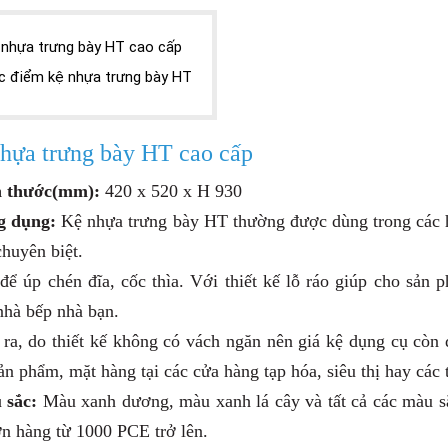
 nhựa trưng bày HT cao cấp
c điểm kệ nhựa trưng bày HT
hựa trưng bày HT cao cấp
h thước(mm):
420 x 520 x H 930
g dụng:
Kệ nhựa trưng bày HT thường được dùng trong các hộ
chuyên biệt.
để úp chén đĩa, c
ốc thìa. Với thiết kế lỗ ráo giúp cho sản
nhà bếp nhà bạn.
 ra, do thiết kế không có vách ngăn nên giá kệ dụng cụ còn
ản phẩm, mặt hàng tại các cửa hàng tạp hóa, siêu thị hay các 
 sắc:
Màu xanh dương, màu xanh lá cây và
tất cả các màu 
ơn hàng từ 1000 PCE trở lên.