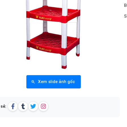
B
S
Xem slide ảnh gốc
 sẻ: