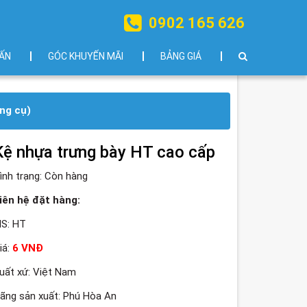
0902 165 626
ẤN
GÓC KHUYẾN MÃI
BẢNG GIÁ
ụng cụ)
Kệ nhựa trưng bày HT cao cấp
ình trạng:
Còn hàng
iên hệ đặt hàng:
S: HT
iá:
6 VNĐ
uất xứ: Việt Nam
ãng sản xuất: Phú Hòa An