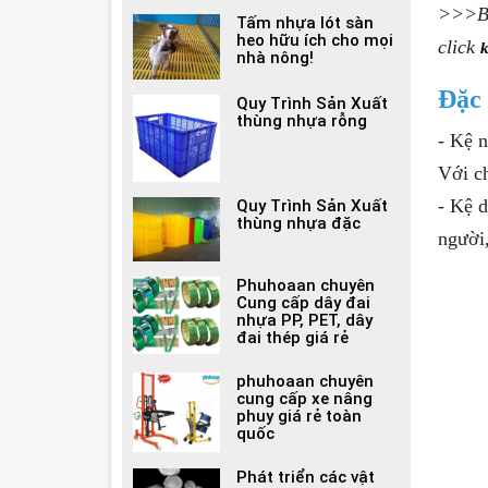
>>>Bạ
Tấm nhựa lót sàn
heo hữu ích cho mọi
click
k
nhà nông!
Đặc 
Quy Trình Sản Xuất
thùng nhựa rỗng
- Kệ 
Với ch
- Kệ 
Quy Trình Sản Xuất
thùng nhựa đặc
người
Phuhoaan chuyên
Cung cấp dây đai
nhựa PP, PET, dây
đai thép giá rẻ
phuhoaan chuyên
cung cấp xe nâng
phuy giá rẻ toàn
quốc
Phát triển các vật