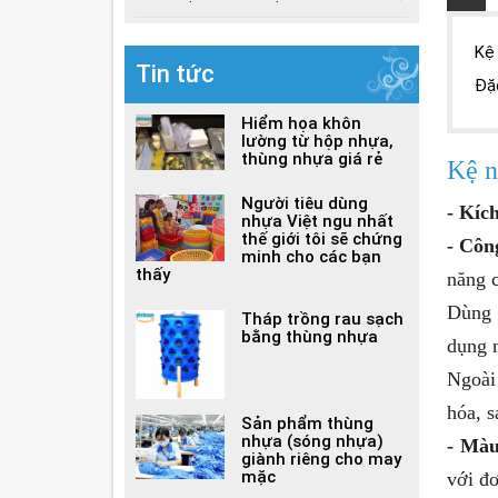
Kệ
Tin tức
Đặ
Hiểm họa khôn
lường từ hộp nhựa,
thùng nhựa giá rẻ
Kệ n
Người tiêu dùng
- Kíc
nhựa Việt ngu nhất
thế giới tôi sẽ chứng
- Côn
minh cho các bạn
thấy
năng 
Dùng 
Tháp trồng rau sạch
bằng thùng nhựa
dụng 
Ngoài
hóa, s
Sản phẩm thùng
nhựa (sóng nhựa)
- Màu
giành riêng cho may
mặc
với đ