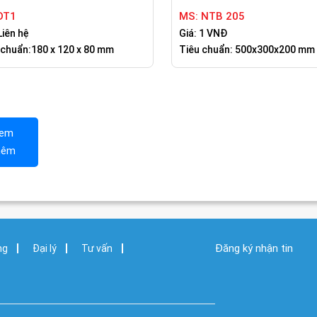
DT1
MS: NTB 205
Liên hệ
Giá: 1 VNĐ
 chuẩn:180 x 120 x 80 mm
Tiêu chuẩn: 500x300x200 mm
em
hêm
Đăng ký nhận tin
ng
Đại lý
Tư vấn