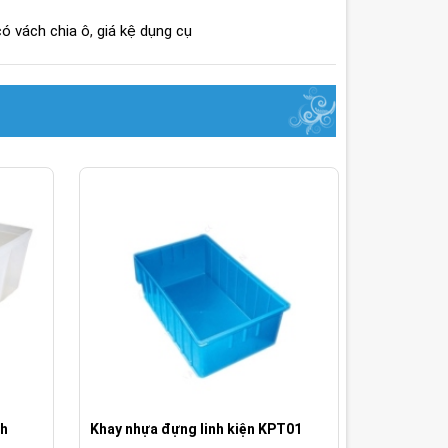
ó vách chia ô
,
giá kệ dụng cụ
ch
Khay nhựa đựng linh kiện KPT01