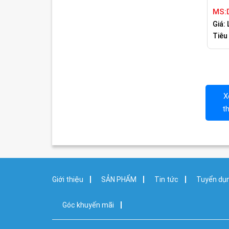
MS:
Giá: 
Tiêu
X
t
Giới thiệu
SẢN PHẨM
Tin tức
Tuyển dụ
Góc khuyến mãi