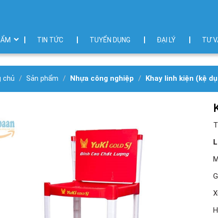
HẨM
TIN TỨC
TUYỂN DỤNG
ĐẠI LÝ
TƯ V
g chủ
Sản phẩm
Nhựa công nghiệp
Khay linh kiện (kệ d
T
L
M
G
X
H