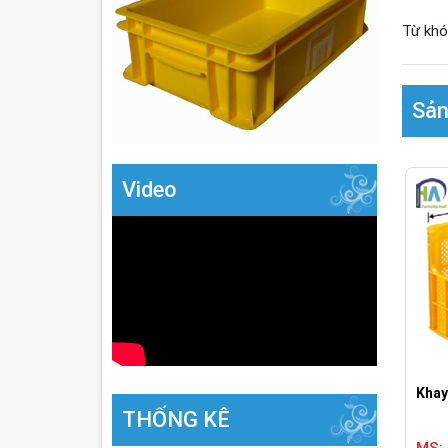
Từ khó
Sản
Video
Khay
THỐNG KÊ