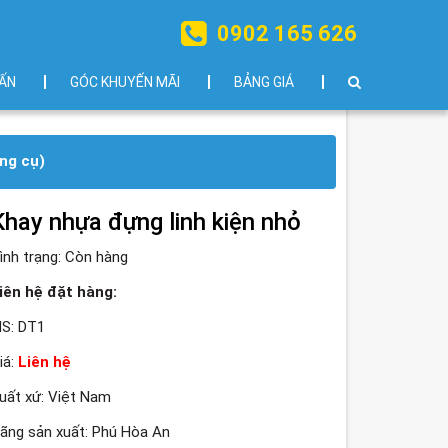
0902 165 626
ẤN
GÓC KHUYẾN MÃI
BẢNG GIÁ
ụng cụ)
Khay nhựa đựng linh kiện nhỏ
ình trạng:
Còn hàng
iên hệ đặt hàng:
S: DT1
iá:
Liên hệ
uất xứ: Việt Nam
ãng sản xuất: Phú Hòa An