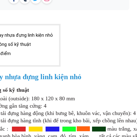
y nhựa đựng linh kiện nhỏ
ông số kỹ thuật
 điểm
 nhựa đựng linh kiện nhỏ
 số kỹ thuật
oài (outside):
180 x 120 x 80 mm
ờng gân tăng cứng: 4
tải đựng hàng động (khi bưng bê, khuôn vác, vận chuyển): 4
tải đựng hàng tĩnh (khi để trong kho bãi, xếp chồng lên nhau
ắc :
màu trắng,
xa
xanh hòa bình, vàng, cam, đỏ, tím, xám...... tất cả các màu 