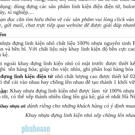
ụng: dùng đựng các sản phẩm linh kiện điện điện tử, bulong, 
y, xí nghiệp....
n đọc cần tìm hiểu thêm về các sản phẩm vui lòng click và
e, gửi mail, chat trực tiếp qua website
để được giải đáp nhanh
iểm
nhựa đựng linh kiện nhỏ chất liệu 100% nhựa nguyên sinh P
n và bền bỉ. Với chất liệu này khay linh kiện độ bền cực cao
á kệ.
t ngoài khay đựng linh kiện nhỏ có mặt trước được thiết k
hi tên hàng hóa; giúp cho việc nhìn, ghi phân loại hàng hóa 
đựng linh kiện điện tử
nhỏ chất lượng cao được thiết kế 02
ó thể cài vào nhau hay chồng lên nhau để tạo thành 1 khối vữ
uận
:
Khay nhựa đựng linh kiện nhỏ được làm từ 100% nhựa n
 tốt, có thể xếp thành nhiều tầng lên giá kệ; giá rẻ nhất Hà 
dành riêng cho những khách hàng có ý định mua
Khay nhựa a6
Khay nhựa đựng linh kiện nhỏ xếp chồng lên nha