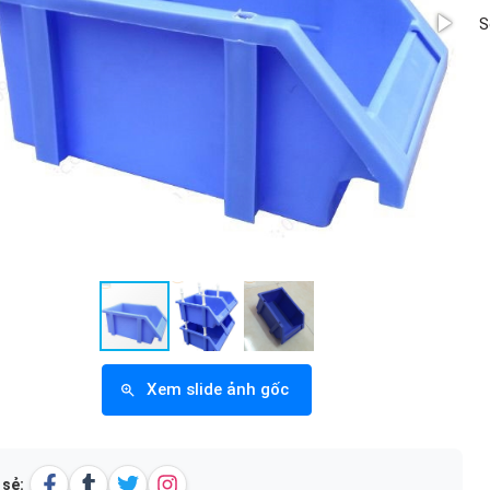
S
Xem slide ảnh gốc
 sẻ: