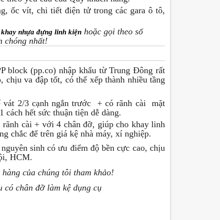
ốc vít, chi tiết điện tử trong các gara ô tô,
o
hoặc gọi theo số
khay nhựa đựng linh kiện
 chóng nhất!
P block (pp.co) nhập khẩu từ Trung Đông rất
, chịu va đập tốt, có thể xếp thành nhiều tầng
ế vát 2/3 cạnh ngắn trước + có rãnh cài mặt
1 cách hết sức thuận tiện dễ dàng.
 rãnh cài + với 4 chân đỡ, giúp cho khay linh
ng chắc để trên giá kệ nhà máy, xí nghiệp.
guyên sinh có ưu điểm độ bền cực cao, chịu
Nội, HCM.
 hàng của chúng tôi tham khảo!
u có chân đỡ làm kệ dụng cụ