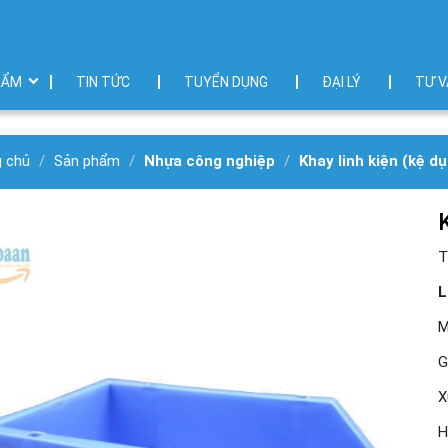
HẨM
TIN TỨC
TUYỂN DỤNG
ĐẠI LÝ
TƯ V
g chủ
Sản phẩm
Nhựa công nghiệp
Khay linh kiện (kệ d
T
L
M
G
X
H