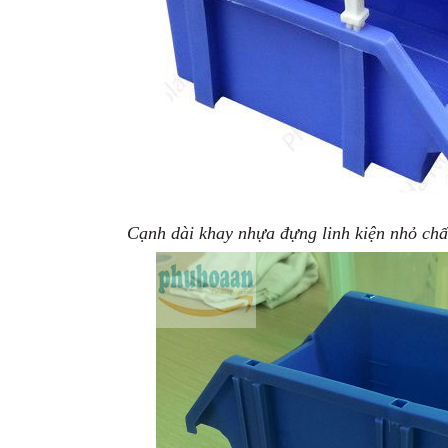
Cạnh dài khay nhựa đựng linh kiện nhỏ chấ