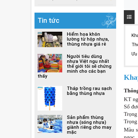
Tin tức
Hiểm họa khôn
Kha
lường từ hộp nhựa,
thùng nhựa giá rẻ
Th
Ưu
Người tiêu dùng
nhựa Việt ngu nhất
thế giới tôi sẽ chứng
minh cho các bạn
thấy
Khay
Tháp trồng rau sạch
Thông
bằng thùng nhựa
KT ng
Số đư
Trọng 
Sản phẩm thùng
Trọng 
nhựa (sóng nhựa)
giành riêng cho may
Màu s
mặc
ngọc, 