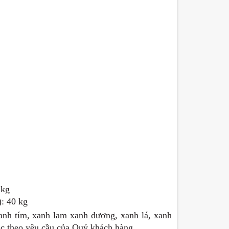
 kg
): 40 kg
nh tím, xanh lam xanh dương, xanh lá, xanh
sắc theo yêu cầu của Quý khách hàng.