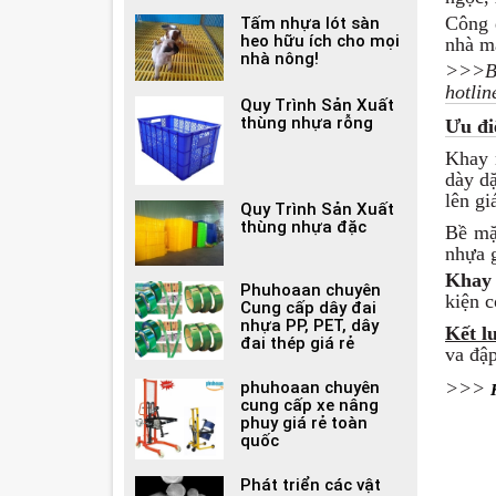
Công d
Tấm nhựa lót sàn
heo hữu ích cho mọi
nhà má
nhà nông!
>>>Bạ
hotlin
Quy Trình Sản Xuất
thùng nhựa rỗng
Ưu đ
Khay 
dày dặ
lên gi
Quy Trình Sản Xuất
thùng nhựa đặc
Bề mặ
nhựa g
Khay 
Phuhoaan chuyên
kiện c
Cung cấp dây đai
nhựa PP, PET, dây
Kết l
đai thép giá rẻ
va đập
>>>
phuhoaan chuyên
cung cấp xe nâng
phuy giá rẻ toàn
quốc
Phát triển các vật