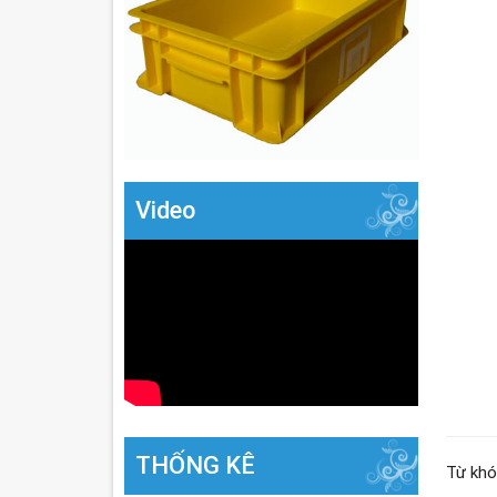
Video
THỐNG KÊ
Từ khó