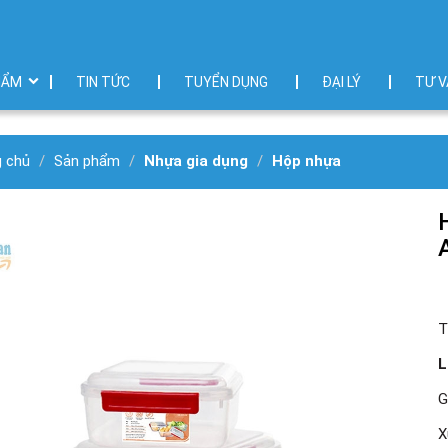
HẨM
TIN TỨC
TUYỂN DỤNG
ĐẠI LÝ
TƯ V
g chủ
Sản phẩm
Nhựa gia dụng
Hộp nhựa
T
L
G
X