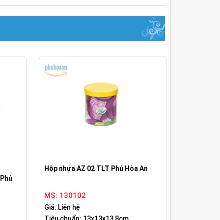
Hộp nhựa AZ 02 TLT Phú Hòa An
 Phú
MS: 130102
Giá: Liên hệ
Tiêu chuẩn: 13x13x13,8cm