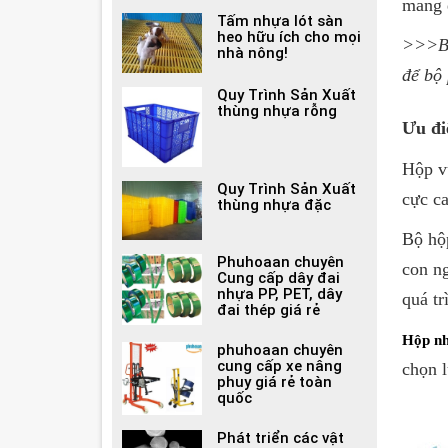
mang đ
Tấm nhựa lót sàn
heo hữu ích cho mọi
>>>Bạ
nhà nông!
để bô
Quy Trình Sản Xuất
thùng nhựa rỗng
Ưu đ
Hộp vu
Quy Trình Sản Xuất
cực ca
thùng nhựa đặc
Bộ hộp
Phuhoaan chuyên
con ng
Cung cấp dây đai
nhựa PP, PET, dây
quá tr
đai thép giá rẻ
Hộp nh
phuhoaan chuyên
cung cấp xe nâng
chọn l
phuy giá rẻ toàn
quốc
Phát triển các vật