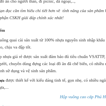
ồ ăn cho người thân, đi picnic, dã ngoại,..,
n đọc cần tìm hiểu chi tiết hơn về tính năng của sản phẩm 
̣ phận CSKH giải đáp chính xác nhất!
iểm
ông quai cài sản xuất từ 100% nhựa nguyên sinh nhập khẩu
o, chịu va đập tốt.
 nhựa giá rẻ được sản xuất đảm bảo đủ tiêu chuẩn VSATTP, 
ười, chuyên dùng đựng các loại đồ ăn đã chế biến, có nhiều 
ình sử dụng và vệ sinh sản phẩm.
được thiết kế với kiểu dáng tinh tế, gọn nhẹ, có nhiều ng
ựa
ựa,...
Hộp vuông cao cấp Phú H