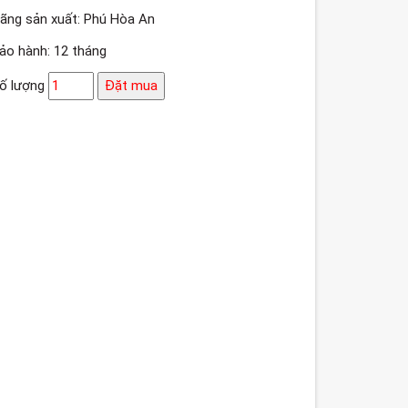
ãng sản xuất: Phú Hòa An
ảo hành: 12 tháng
ố lượng
Đặt mua