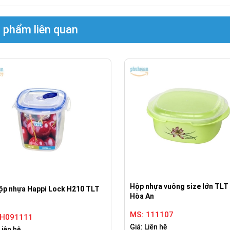
 phẩm liên quan
Hộp nhựa vuông size lớn TLT
ộp nhựa Happi Lock H210 TLT
Hòa An
MS: 111107
 H091111
Giá: Liên hệ
Liên hệ