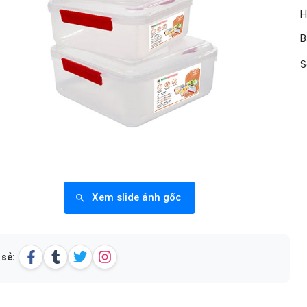
H
B
S
Xem slide ảnh gốc
 sẻ: