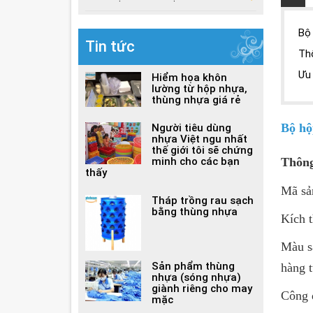
Bộ
Tin tức
Th
Ưu
Hiểm họa khôn
lường từ hộp nhựa,
thùng nhựa giá rẻ
Bộ h
Người tiêu dùng
nhựa Việt ngu nhất
thế giới tôi sẽ chứng
minh cho các bạn
Thông
thấy
Mã sả
Tháp trồng rau sạch
bằng thùng nhựa
Kích 
Màu s
Sản phẩm thùng
hàng t
nhựa (sóng nhựa)
giành riêng cho may
Công 
mặc