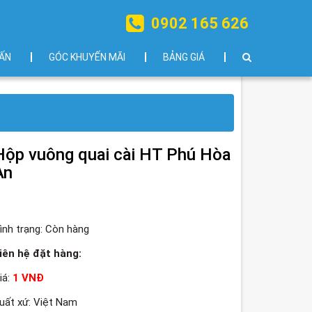
0902 165 626
ẤN
GÓC KHUYẾN MÃI
BẢNG GIÁ
Hộp vuông quai cài HT Phú Hòa
An
ình trạng:
Còn hàng
iên hệ đặt hàng:
iá:
1 VNĐ
uất xứ: Việt Nam