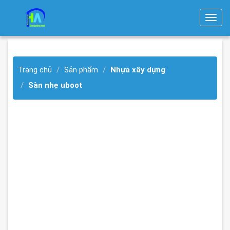
T
o
g
g
Trang chủ
Sản phẩm
Nhựa xây dựng
l
e
Sàn nhẹ uboot
n
a
v
i
g
a
t
i
o
n