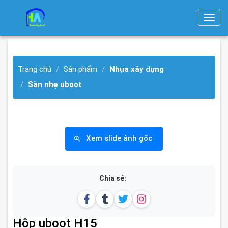
T
o
g
g
Trang chủ
Sản phẩm
Nhựa xây dựng
l
e
Sàn nhẹ uboot
n
a
v
i
Xem slide ảnh gốc
g
a
t
Chia sẻ:
i
o
n
Hộp uboot H15