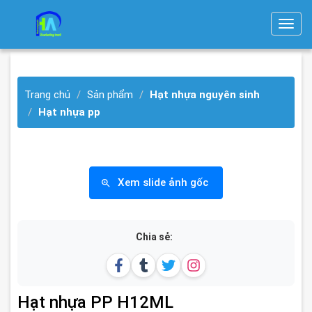
T
o
g
g
Trang chủ
Sản phẩm
Hạt nhựa nguyên sinh
l
Hạt nhựa pp
e
n
a
v
Xem slide ảnh gốc
i
g
a
t
Chia sẻ:
i
o
n
Hạt nhựa PP H12ML