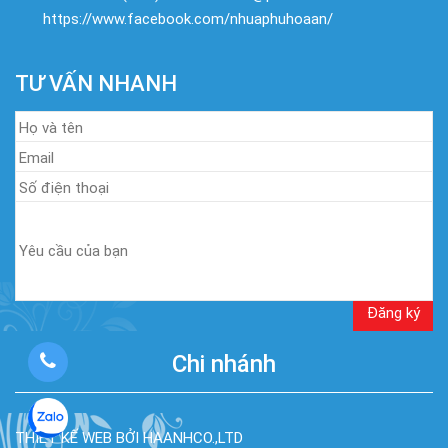
https://www.facebook.com/nhuaphuhoaan/
TƯ VẤN NHANH
Chi nhánh
THIẾT KẾ WEB BỞI HAANHCO.,LTD