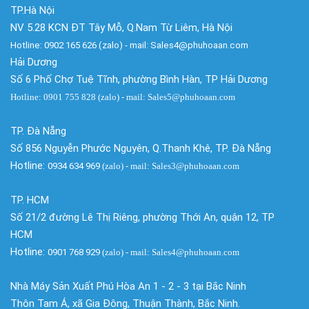
TP.Hà Nội
NV 5.28 KCN ĐT Tây Mỗ, Q.Nam Từ Liêm, Hà Nội
Hotline: 0902 165 626 (zalo) - mail: Sales4@phuhoaan.com
Hải Dương
Số 6 Phố Chợ Tuệ Tĩnh, phường Bình Hàn, TP Hải Dương
Hotline: 0901 755 828 (zalo) - mail: Sales5@phuhoaan.com
TP. Đà Nẵng
Số 856 Nguyễn Phước Nguyên, Q.Thanh Khê, TP. Đà Nẵng
Hotline:
0934 634 969
(zalo)
- mail: Sales3@phuhoaan.com
TP. HCM
Số 21/2 đường Lê Thị Riêng, phường Thới An, quận 12, TP
HCM
Hotline:
0901 768 929
(zalo)
- mail: Sales4@phuhoaan.com
Nhà Máy Sản Xuất Phú Hòa An 1 - 2 - 3 tại Bắc Ninh
Thôn Tam Á, xã Gia Đông, Thuận Thành, Bắc Ninh.