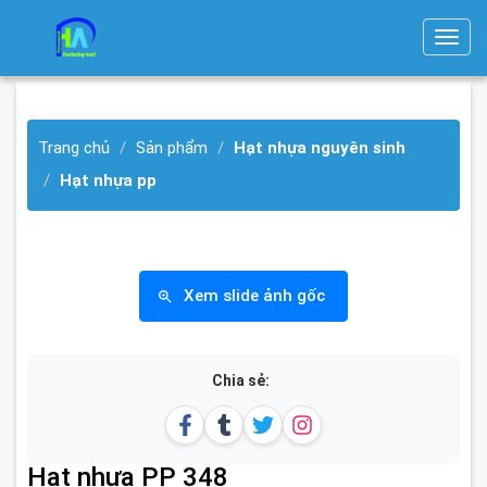
T
o
g
g
Trang chủ
Sản phẩm
Hạt nhựa nguyên sinh
l
e
Hạt nhựa pp
n
a
v
i
Xem slide ảnh gốc
g
a
t
Chia sẻ:
i
o
n
Hạt nhựa PP 348