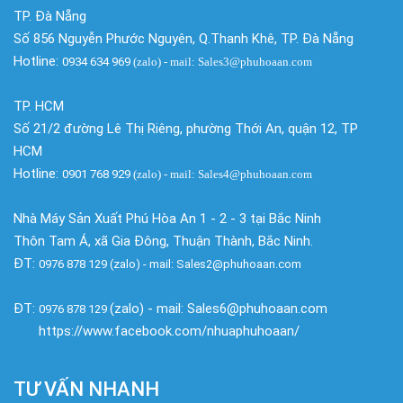
TP. Đà Nẵng
Số 856 Nguyễn Phước Nguyên, Q.Thanh Khê, TP. Đà Nẵng
Hotline:
0934 634 969
(zalo)
- mail: Sales3@phuhoaan.com
TP. HCM
Số 21/2 đường Lê Thị Riêng, phường Thới An, quận 12, TP
HCM
Hotline:
0901 768 929
(zalo)
- mail: Sales4@phuhoaan.com
Nhà Máy Sản Xuất Phú Hòa An 1 - 2 - 3 tại Bắc Ninh
Thôn Tam Á, xã Gia Đông, Thuận Thành, Bắc Ninh.
ĐT:
0976 878 129 (zalo) - mail: Sales2@phuhoaan.com
ĐT:
(zalo) - mail: Sales6@phuhoaan.com
0976 878 129
https://www.facebook.com/nhuaphuhoaan/
TƯ VẤN NHANH