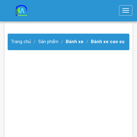
T
o
g
g
Trang chủ
Sản phẩm
Bánh xe
Bánh xe cao su
l
e
n
a
v
i
g
a
t
i
o
n