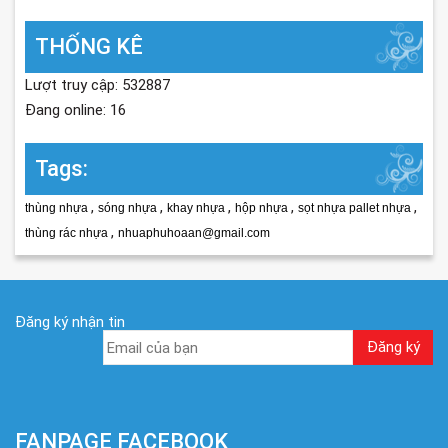
THỐNG KÊ
Lượt truy cập: 532887
Đang online: 16
Tags:
,
,
,
,
,
thùng nhựa
sóng nhựa
khay nhựa
hộp nhựa
sọt nhựa pallet nhựa
,
thùng rác nhựa
nhuaphuhoaan@gmail.com
Đăng ký nhận tin
FANPAGE FACEBOOK