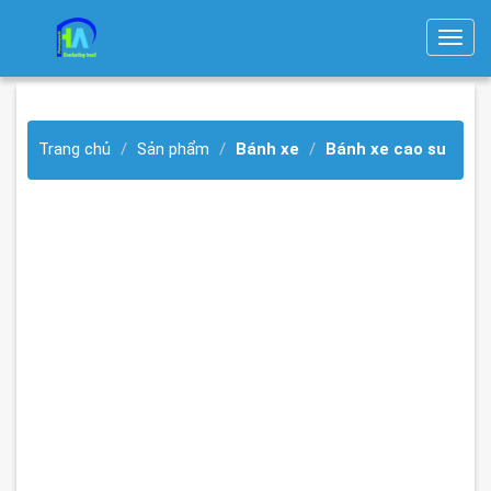
T
o
g
g
Trang chủ
Sản phẩm
Bánh xe
Bánh xe cao su
l
e
n
a
v
i
g
a
t
i
o
n