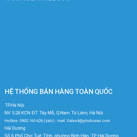
HỆ THỐNG BÁN HÀNG TOÀN QUỐC
TP.Hà Nội
NV 5.28 KCN ĐT Tây Mỗ, Q.Nam Từ Liêm, Hà Nội
Hotline: 0902 165 626 (zalo) - mail: Sales4@phuhoaan.com
Hải Dương
Số 6 Phố Chợ Tuệ Tĩnh, phường Bình Hàn, TP Hải Dương