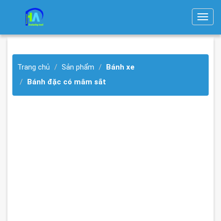
T
o
g
g
Trang chủ
Sản phẩm
Bánh xe
l
e
Bánh đặc có mâm sắt
n
a
v
i
g
a
t
i
o
n