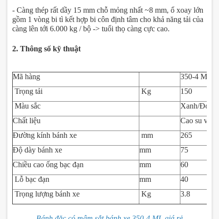
- Càng thép rất dầy 15 mm chỗ mỏng nhất ~8 mm, ổ xoay lớn
gồm 1 vòng bi tì kết hợp bi côn định tâm cho khả năng tải của
càng lên tới 6.000 kg / bộ -> tuổi thọ càng cực cao.
2. Thông số kỹ thuật
Mã hàng
350-4 ML
Trọng tải
Kg
150
Màu sắc
Xanh/Đỏ
Chất liệu
Cao su và t
Đường kính bánh xe
mm
265
Độ dày bánh xe
mm
75
Chiều cao ống bạc đạn
mm
60
Lỗ bạc đạn
mm
40
Trọng lượng bánh xe
Kg
3.8
Bánh đặc có mâm sắt bánh xe 350-4 ML giá rẻ