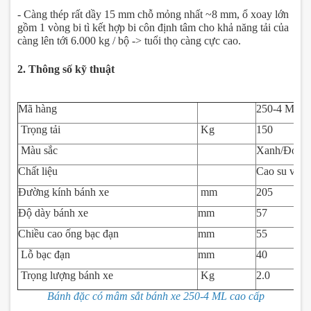
- Càng thép rất dầy 15 mm chỗ mỏng nhất ~8 mm, ổ xoay lớn
gồm 1 vòng bi tì kết hợp bi côn định tâm cho khả năng tải của
càng lên tới 6.000 kg / bộ -> tuổi thọ càng cực cao.
2. Thông số kỹ thuật
Mã hàng
250-4 ML
Trọng tải
Kg
150
Màu sắc
Xanh/Đỏ
Chất liệu
Cao su và t
Đường kính bánh xe
mm
205
Độ dày bánh xe
mm
57
Chiều cao ống bạc đạn
mm
55
Lỗ bạc đạn
mm
40
Trọng lượng bánh xe
Kg
2.0
Bánh đặc có mâm sắt bánh xe 250-4 ML cao cấp