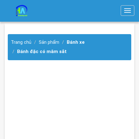
T
o
g
g
Trang chủ
Sản phẩm
Bánh xe
l
e
Bánh đặc có mâm sắt
n
a
v
i
g
a
t
i
o
n