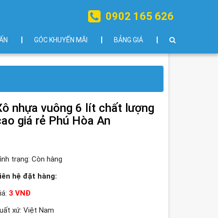
0902 165 626
ẤN
GÓC KHUYẾN MÃI
BẢNG GIÁ
Xô nhựa vuông 6 lít chất lượng
cao giá rẻ Phú Hòa An
ình trạng:
Còn hàng
iên hệ đặt hàng:
iá:
3 VNĐ
uất xứ: Việt Nam