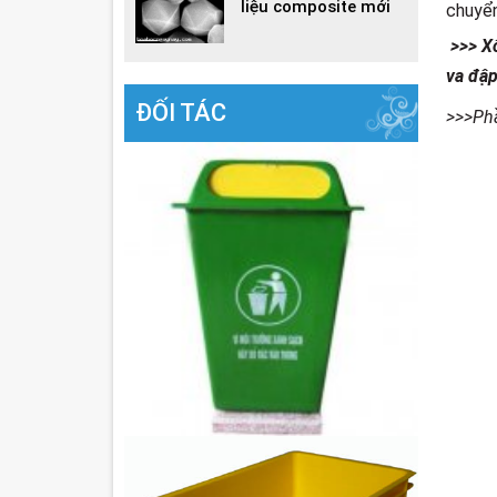
liệu composite mới
chuyể
>>> Xô
va đập
ĐỐI TÁC
>>>Ph