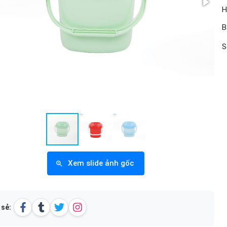
H
B
S
Xem slide ảnh gốc
 sẻ: