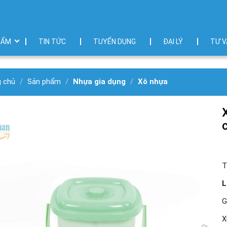
HẨM
TIN TỨC
TUYỂN DỤNG
ĐẠI LÝ
TƯ V
g chủ
Sản phẩm
Nhựa gia dụng
Xô nhựa
T
L
G
X