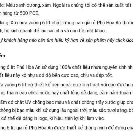
c: Màu xanh dương, xám. Ngoài ra chúng tôi có thể sản xuất tấ
n hàng từ 500 PCE.
ụng: Xô nhựa vuông 6 lít chất lượng cao giá rẻ Phú Hòa An thư
nh, hộ kinh doanh để lau sàn nhà và các bề mặt khác.....
ý khách hàng nào cần tìm hiểu kỹ hơn về sản phẩm hãy click
Góc
ểm
ng 6 lít Phú Hòa An sử dụng 100% chất liệu nhựa nguyên sinh n
ất liệu này xô nhựa có độ bền cực cao, chịu va đập tốt.
a vuông 6 lít có thiết kế bên ngoài cực linh hoạt với các đườn
g, thành cao chứa nước hay chất lỏng dễ dàng, cầm nắm thuận ti
ẩm có chất UV chống bạc màu và chất chống trầy xước giúp cho 
không bị bạc màu khi sử dụng lâu ngoài trời, màu sắc tươi sáng, 
có thể dễ dàng in logo, kí hiệu, tiện lợi khi làm việc.
ng 6 lít giá rẻ Phú Hòa An được thiết kế thông minh để đựng chấ