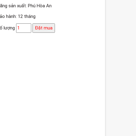
ãng sản xuất: Phú Hòa An
ảo hành: 12 tháng
ố lượng
Đặt mua