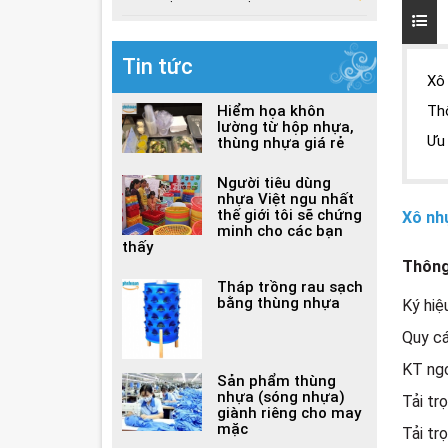
Tin tức
Xô 
Hiểm họa khôn
Th
lường từ hộp nhựa,
Ưu
thùng nhựa giá rẻ
Người tiêu dùng
nhựa Việt ngu nhất
thế giới tôi sẽ chứng
Xô như
minh cho các bạn
thấy
Thông
Tháp trồng rau sạch
bằng thùng nhựa
Ký hiệ
Quy cá
KT ngo
Sản phẩm thùng
nhựa (sóng nhựa)
Tải tr
giành riêng cho may
mặc
Tải tr