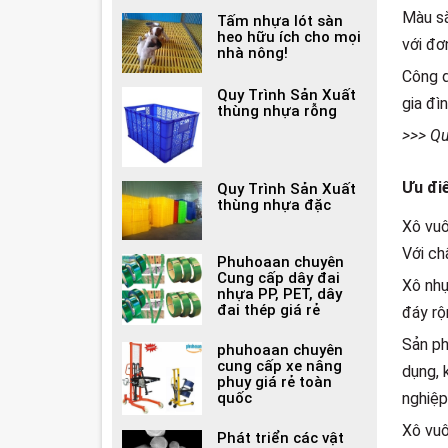
Màu sắ
Tấm nhựa lót sàn
heo hữu ích cho mọi
với đơ
nhà nông!
Công d
Quy Trình Sản Xuất
gia đì
thùng nhựa rỗng
>>> Qu
Ưu đi
Quy Trình Sản Xuất
thùng nhựa đặc
Xô vuô
Với ch
Phuhoaan chuyên
Cung cấp dây đai
Xô nhự
nhựa PP, PET, dây
đai thép giá rẻ
đáy rộn
Sản ph
phuhoaan chuyên
cung cấp xe nâng
dụng, 
phuy giá rẻ toàn
nghiệp 
quốc
Xô vuô
Phát triển các vật