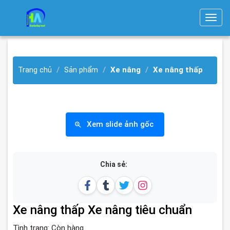
T
o
g
g
Trang chủ
Sản phẩm
Xe nâng
Xe nâng thấp
l
e
n
a
v
Xem slide ảnh gốc
i
g
a
Chia sẻ:
t
i
o
Xe nâng thấp Xe nâng tiêu chuẩn
n
Tình trạng:
Còn hàng