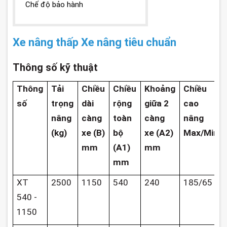
Chế độ bảo hành
Xe nâng thấp Xe nâng tiêu chuẩn
Thông số kỹ thuật
Thông
Tải
Chiều
Chiều
Khoảng
Chiều
số
trọng
dài
rộng
giữa 2
cao
nâng
càng
toàn
càng
nâng
(kg)
xe (B)
bộ
xe (A2)
Max/Min
mm
(A1)
mm
mm
XT
2500
1150
540
240
185/65
540 -
1150