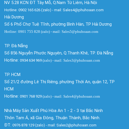
NV 5.28 KCN ĐT Tây Mỗ, Q.Nam Từ Liêm, Hà Nội
Hotline: 0902 165 626 (zalo) - mail: Sales4@phuhoaan.com
Hải Dương
Số 6 Phố Chợ Tuệ Tĩnh, phường Bình Hàn, TP Hải Dương
Hotline: 0901 755 828 (zalo) - mail: Sales5@phuhoaan.com
TP. Đà Nẵng
Số 856 Nguyễn Phước Nguyên, Q.Thanh Khê, TP. Đà Nẵng
Hotline:
0934 634 969
(zalo)
- mail: Sales3@phuhoaan.com
TP. HCM
Số 21/2 đường Lê Thị Riêng, phường Thới An, quận 12, TP
HCM
Hotline:
0901 768 929
(zalo)
- mail: Sales4@phuhoaan.com
Nhà Máy Sản Xuất Phú Hòa An 1 - 2 - 3 tại Bắc Ninh
Thôn Tam Á, xã Gia Đông, Thuận Thành, Bắc Ninh.
ĐT:
0976 878 129 (zalo) - mail: Sales2@phuhoaan.com