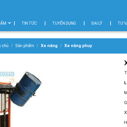
HẨM
TIN TỨC
TUYỂN DỤNG
ĐẠI LÝ
TƯ V
g chủ
Sản phẩm
Xe nâng
Xe nâng phuy
T
L
M
G
X
H