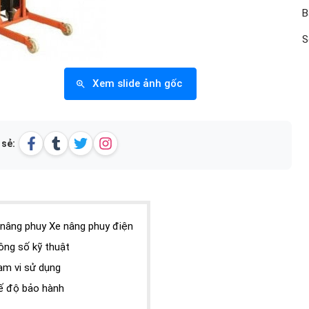
B
S
Xem slide ảnh gốc
 sẻ:
 nâng phuy Xe nâng phuy điện
ông số kỹ thuật
ạm vi sử dụng
ế độ bảo hành