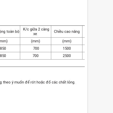
K/c giữa 2 càng
ộng toàn bộ
Chiều cao nâng
Tự trọng xe
xe
(mm)
(mm)
(mm)
( kg )
850
700
1500
200
850
700
2500
265
ng theo ý muốn để rót hoặc đổ các chất lỏng.