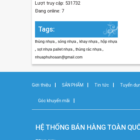
Lượt truy cập: 531732
Đang online: 7
Tags:
,
,
,
thùng nhựa
sóng nhựa
khay nhựa
hộp nhựa
,
,
,
sọt nhựa pallet nhựa
thùng rác nhựa
nhuaphuhoaan@gmail.com
Giới thiệu
SẢN PHẨM
Tin tức
Tuyển dụ
Góc khuyến mãi
HỆ THỐNG BÁN HÀNG TOÀN QU