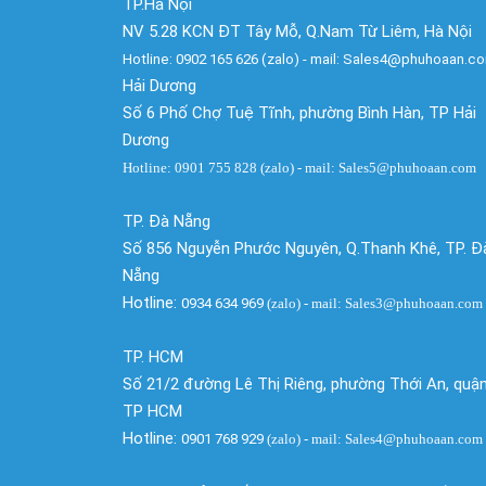
TP.Hà Nội
NV 5.28 KCN ĐT Tây Mỗ, Q.Nam Từ Liêm, Hà Nội
Hotline: 0902 165 626 (zalo) - mail: Sales4@phuhoaan.c
Hải Dương
Số 6 Phố Chợ Tuệ Tĩnh, phường Bình Hàn, TP Hải
Dương
Hotline: 0901 755 828 (zalo) - mail: Sales5@phuhoaan.com
TP. Đà Nẵng
Số 856 Nguyễn Phước Nguyên, Q.Thanh Khê, TP. Đ
Nẵng
Hotline:
0934 634 969
(zalo)
- mail: Sales3@phuhoaan.com
TP. HCM
Số 21/2 đường Lê Thị Riêng, phường Thới An, quận
TP HCM
Hotline:
0901 768 929
(zalo)
- mail: Sales4@phuhoaan.com