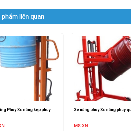
 phẩm liên quan
âng Phuy Xe nâng kẹp phuy
Xe nâng phuy Xe nâng phuy q
XN
MS:XN