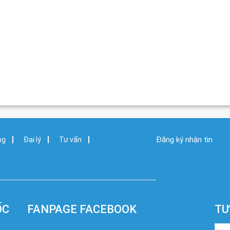
Đăng ký nhận tin
ng
Đại lý
Tư vấn
ỐC
FANPAGE FACEBOOK
TƯ