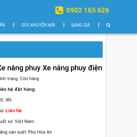
0902 165 626
ẤN
GÓC KHUYẾN MÃI
BẢNG GIÁ
Xe nâng phuy Xe nâng phuy điện
ình trạng:
Còn hàng
iên hệ đặt hàng:
S: XN
iá:
Liên hệ
uất xứ: Việt Nam
ãng sản xuất: Phú Hòa An