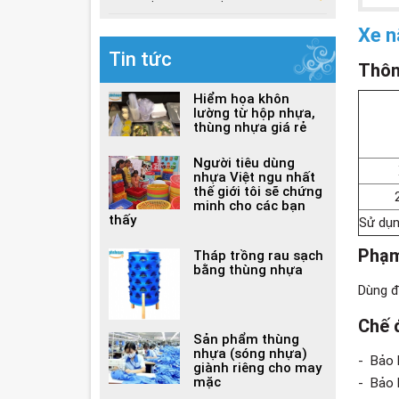
Xe n
Tin tức
Th
ôn
Hiểm họa khôn
lường từ hộp nhựa,
thùng nhựa giá rẻ
Người tiêu dùng
nhựa Việt ngu nhất
thế giới tôi sẽ chứng
minh cho các bạn
thấy
Sử dụn
Phạm
Tháp trồng rau sạch
bằng thùng nhựa
Dùng đ
Chế 
Sản phẩm thùng
nhựa (sóng nhựa)
- Bảo 
giành riêng cho may
mặc
- Bảo 