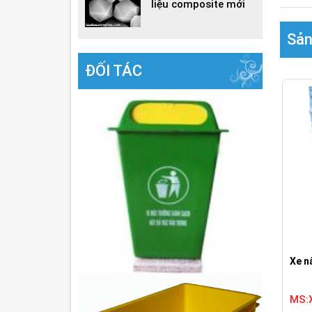
liệu composite mới
Sản
ĐỐI TÁC
Xe n
MS: