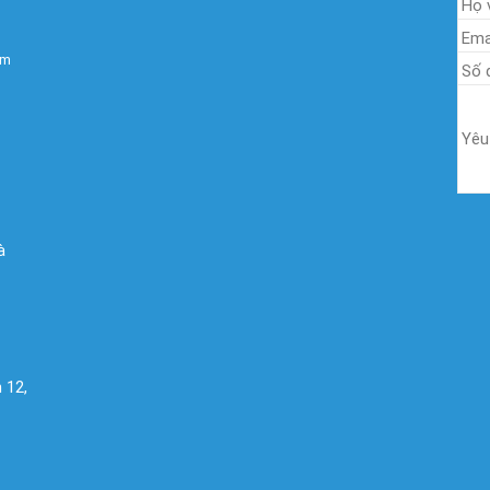
om
à
 12,