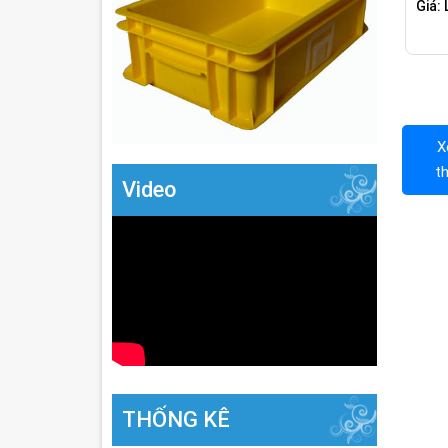
Giá: 
X
t
Video
THỐNG KÊ