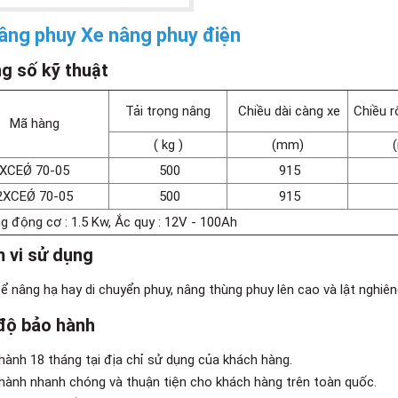
âng phuy Xe nâng phuy điện
g số kỹ thuật
Tải trọng nâng
Chiều dài càng xe
Chiều r
Mã hàng
( kg )
(mm)
XCEǾ 70-05
500
915
2XCEǾ 70-05
500
915
g động cơ : 1.5 Kw, Ắc quy : 12V - 100Ah
 vi sử dụng
ể nâng hạ hay di chuyển phuy, nâng thùng phuy lên cao và lật nghiê
độ bảo hành
hành 18 tháng tại địa chỉ sử dụng của khách hàng.
hành nhanh chóng và thuận tiện cho khách hàng trên toàn quốc.