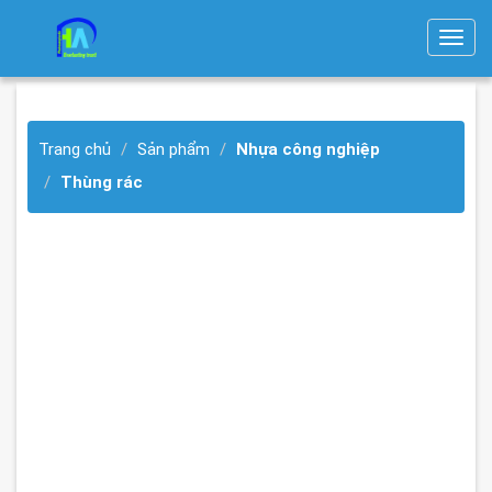
T
o
g
g
Trang chủ
Sản phẩm
Nhựa công nghiệp
l
e
Thùng rác
n
a
v
i
g
a
t
i
o
n