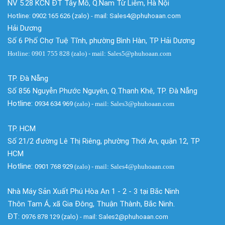
NV 5.28 KCN ĐT Tây Mỗ, Q.Nam Từ Liêm, Hà Nội
Hotline: 0902 165 626 (zalo) - mail: Sales4@phuhoaan.com
Hải Dương
Số 6 Phố Chợ Tuệ Tĩnh, phường Bình Hàn, TP Hải Dương
Hotline: 0901 755 828 (zalo) - mail: Sales5@phuhoaan.com
TP. Đà Nẵng
Số 856 Nguyễn Phước Nguyên, Q.Thanh Khê, TP. Đà Nẵng
Hotline:
0934 634 969
(zalo)
- mail: Sales3@phuhoaan.com
TP. HCM
Số 21/2 đường Lê Thị Riêng, phường Thới An, quận 12, TP
HCM
Hotline:
0901 768 929
(zalo)
- mail: Sales4@phuhoaan.com
Nhà Máy Sản Xuất Phú Hòa An 1 - 2 - 3 tại Bắc Ninh
Thôn Tam Á, xã Gia Đông, Thuận Thành, Bắc Ninh.
ĐT:
0976 878 129 (zalo) - mail: Sales2@phuhoaan.com