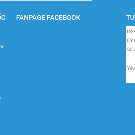
ỐC
FANPAGE FACEBOOK
TƯ
om
à