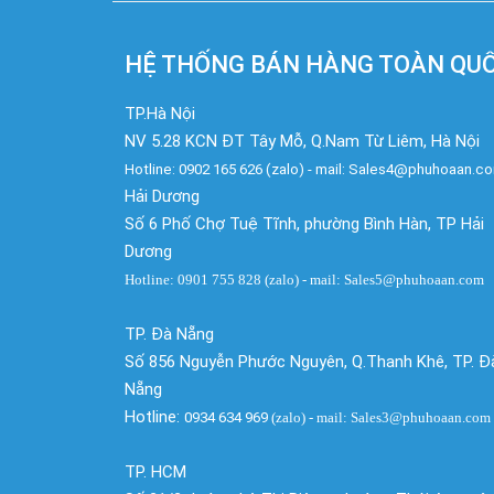
HỆ THỐNG BÁN HÀNG TOÀN QU
TP.Hà Nội
NV 5.28 KCN ĐT Tây Mỗ, Q.Nam Từ Liêm, Hà Nội
Hotline: 0902 165 626 (zalo) - mail: Sales4@phuhoaan.c
Hải Dương
Số 6 Phố Chợ Tuệ Tĩnh, phường Bình Hàn, TP Hải
Dương
Hotline: 0901 755 828 (zalo) - mail: Sales5@phuhoaan.com
TP. Đà Nẵng
Số 856 Nguyễn Phước Nguyên, Q.Thanh Khê, TP. Đ
Nẵng
Hotline:
0934 634 969
(zalo)
- mail: Sales3@phuhoaan.com
TP. HCM