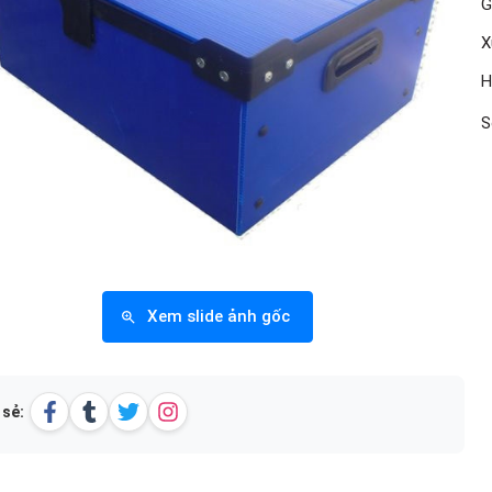
G
X
H
S
Xem slide ảnh gốc
 sẻ: