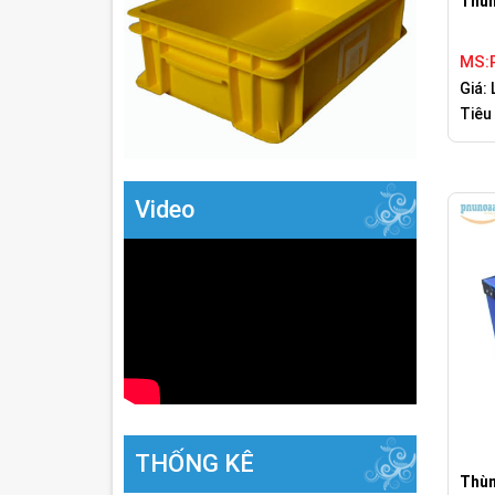
Thùn
MS:
Giá: 
Tiêu
Video
THỐNG KÊ
Thùn