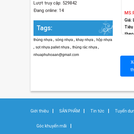
Lượt truy cập: 529842
Đang online: 14
MS:
Giá: 
Tags:
Tiêu
theo
,
,
,
thùng nhựa
sóng nhựa
khay nhựa
hộp nhựa
,
,
,
sọt nhựa pallet nhựa
thùng rác nhựa
nhuaphuhoaan@gmail.com
X
t
Giới thiệu
SẢN PHẨM
Tin tức
Tuyển dụ
Góc khuyến mãi