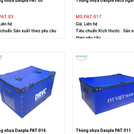
g nhựa danpla PAT 03
Thùng nhựa Danpla vách ngă
PAT 03
MS:PAT 017
Liên hệ
Giá: Liên hệ
 chuẩn:Sản xuất theo yêu cầu
Tiêu chuẩn:Kích thước : Sản x
theo yêu cầu
g nhựa Danpla PAT 014
Thùng nhựa Danpla PAT 011