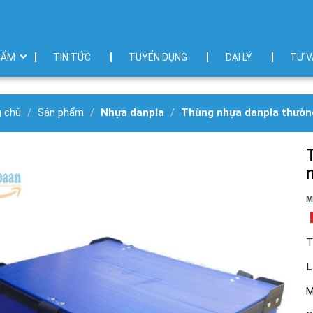
HẨM
TIN TỨC
TUYỂN DỤNG
ĐẠI LÝ
TƯ V
g chủ
Sản phẩm
Nhựa danpla
Thùng nhựa danpla thườn
M
T
L
M