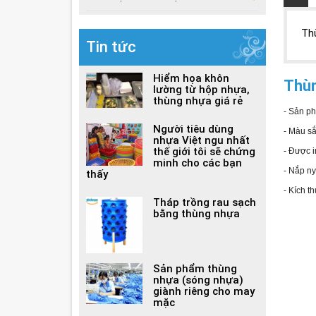
Th
Tin tức
Hiểm họa khôn
Thùn
lường từ hộp nhựa,
thùng nhựa giá rẻ
- Sản ph
Người tiêu dùng
- Màu s
nhựa Việt ngu nhất
thế giới tôi sẽ chứng
- Được i
minh cho các bạn
- Nắp ny
thấy
- Kích t
Tháp trồng rau sạch
bằng thùng nhựa
Sản phẩm thùng
nhựa (sóng nhựa)
giành riêng cho may
mặc