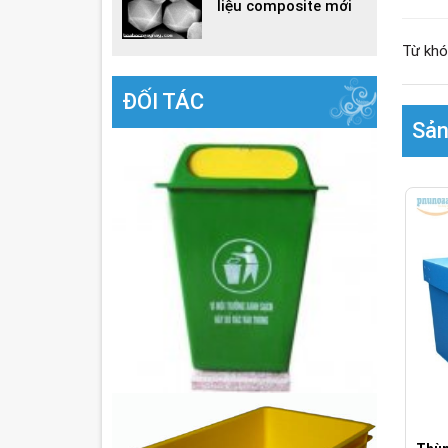
liệu composite mới
Từ khó
ĐỐI TÁC
Sản