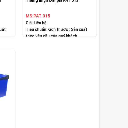
n
Thùng nhựa Danpla PAT 015
MS:PAT 015
Giá: Liên hệ
uất
Tiêu chuẩn:Kích thước : Sản xuất
theo yêu cầu của quý khách