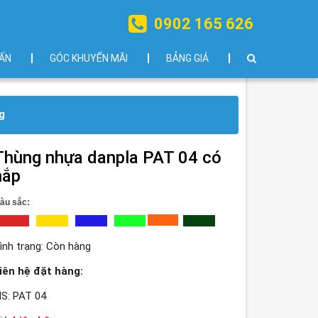
0902 165 626
ẤN
GÓC KHUYẾN MÃI
BẢNG GIÁ
g
Thùng nhựa danpla PAT 04 có
nắp
àu sắc
:
ình trạng:
Còn hàng
iên hệ đặt hàng:
S: PAT 04