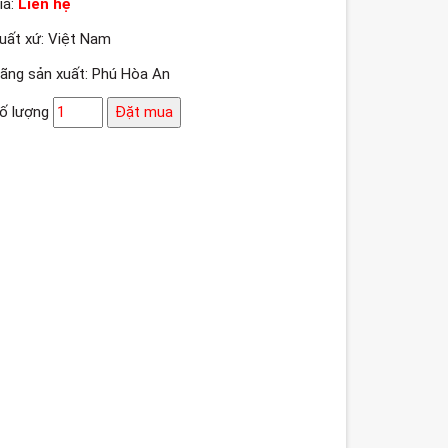
iá:
Liên hệ
uất xứ: Việt Nam
ãng sản xuất: Phú Hòa An
ố lượng
Đặt mua