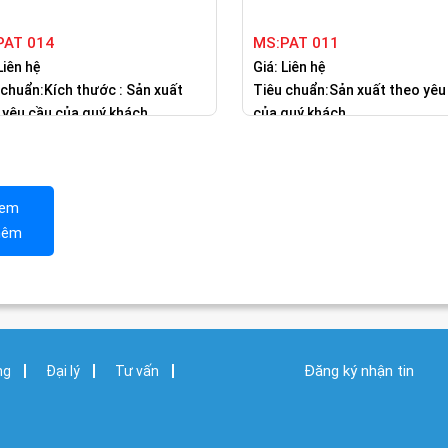
PAT 014
MS:PAT 011
Liên hệ
Giá: Liên hệ
 chuẩn:Kích thước : Sản xuất
Tiêu chuẩn:Sản xuất theo yêu
 yêu cầu của quý khách
của quý khách
em
hêm
Đăng ký nhận tin
ng
Đại lý
Tư vấn