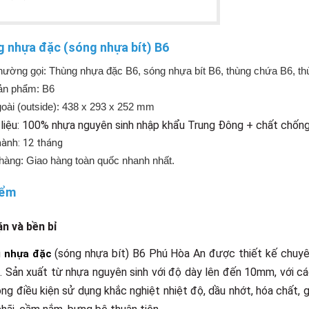
 nhựa đặc (sóng nhựa bít) B6
thường gọi:
T
hùng nhựa đặc B6, sóng nhựa bít B6, thùng chứa B6, t
ản phẩm: B6
goài (outside): 438 x 293 x 252 mm
 liệu: 100% nhựa nguyên sinh nhập khẩu Trung Đông + chất chốn
hành: 12 tháng
 hàng: Giao hàng toàn quốc nhanh nhất.
iểm
̣n và bền bỉ
(sóng nhựa bít) B6 Phú Hòa An được thiết kế chuy
 nhựa đặc
. Sản xuất từ nhựa nguyên sinh với độ dày lên đến 10mm, với 
ong điều kiện sử dụng khắc nghiệt nhiệt độ, dầu nhớt, hóa chất, 