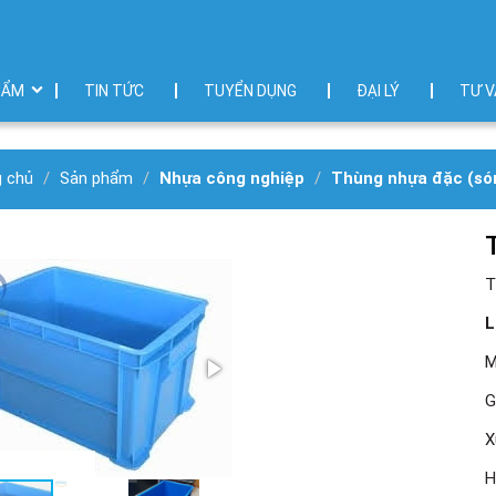
HẨM
TIN TỨC
TUYỂN DỤNG
ĐẠI LÝ
TƯ V
g chủ
Sản phẩm
Nhựa công nghiệp
Thùng nhựa đặc (són
T
L
M
G
X
H