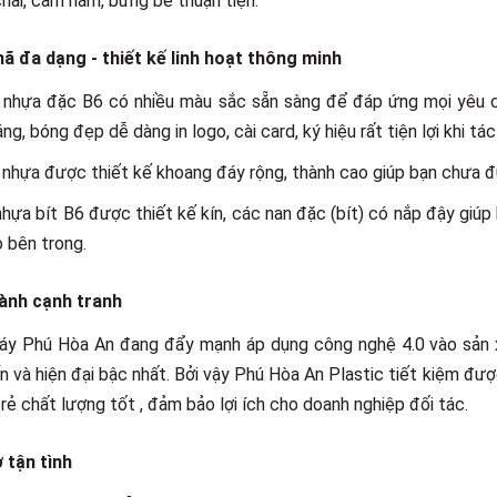
hãi, cầm nắm, bưng bê thuận tiện.
ã đa dạng - thiết kế linh hoạt thông minh
 nhựa đặc B6 có nhiều màu sắc sẵn sàng để đáp ứng mọi yêu c
áng, bóng đẹp dễ dàng in logo, cài card, ký hiệu rất tiện lợi khi tác
nhựa được thiết kế khoang đáy rộng, thành cao giúp bạn chưa đ
hựa bít B6 được thiết kế kín, các nan đặc (bít) có nắp đậy giú
o bên trong.
hành cạnh tranh
y Phú Hòa An đang đẩy mạnh áp dụng công nghệ 4.0 vào sản x
ến và hiện đại bậc nhất. Bởi vậy Phú Hòa An Plastic tiết kiệm đư
 rẻ chất lượng tốt , đảm bảo lợi ích cho doanh nghiệp đối tác.
̣ tận tình