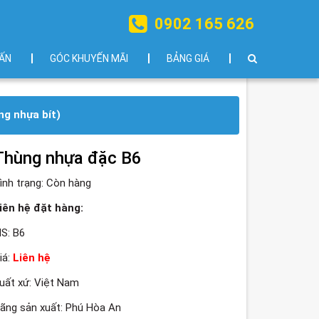
0902 165 626
ẤN
GÓC KHUYẾN MÃI
BẢNG GIÁ
g nhựa bít)
Thùng nhựa đặc B6
ình trạng:
Còn hàng
iên hệ đặt hàng:
S: B6
iá:
Liên hệ
uất xứ: Việt Nam
ãng sản xuất: Phú Hòa An