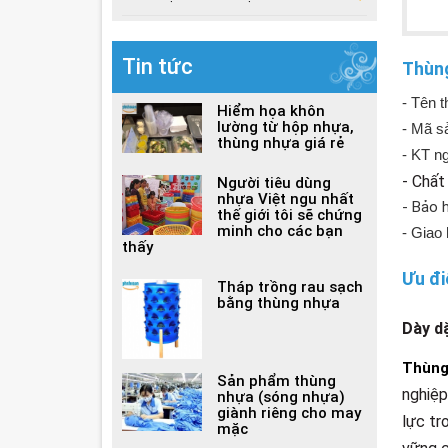
Tin tức
Thùng
- Tên 
Hiểm họa khôn
lường từ hộp nhựa,
- Mã s
thùng nhựa giá rẻ
- KT n
- Chất
Người tiêu dùng
nhựa Việt ngu nhất
- Bảo 
thế giới tôi sẽ chứng
minh cho các bạn
- Giao
thấy
Ưu đ
Tháp trồng rau sạch
bằng thùng nhựa
Dày dă
Thùng
Sản phẩm thùng
nghiệp
nhựa (sóng nhựa)
giành riêng cho may
lực tr
mặc