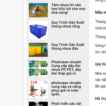
vững c
Tấm nhựa lót sàn
heo hữu ích cho mọi
Mẫu m
nhà nông!
Thùng
Quy Trình Sản Xuất
thùng nhựa rỗng
tươi s
Thùng 
Quy Trình Sản Xuất
Sóng n
thùng nhựa đặc
lọt và
Phuhoaan chuyên
Giá t
Cung cấp dây đai
nhựa PP, PET, dây
Nhà má
đai thép giá rẻ
tân ti
phuhoaan chuyên
B6 giá
cung cấp xe nâng
phuy giá rẻ toàn
quốc
Hỗ trơ
Phát triển các vật