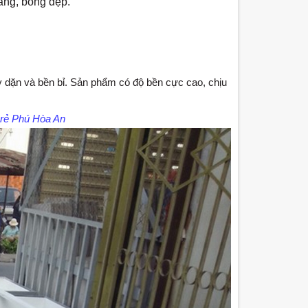
sáng, bóng đẹp.
y dặn và bền bỉ. Sản phẩm có độ bền cực cao, chịu
́ rẻ Phú Hòa An