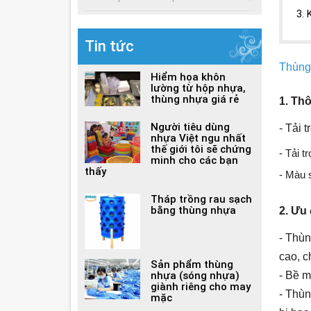
3. 
Tin tức
Thùng
Hiểm họa khôn
lường từ hộp nhựa,
thùng nhựa giá rẻ
1. Thô
Người tiêu dùng
- Tải 
nhựa Việt ngu nhất
thế giới tôi sẽ chứng
- Tải t
minh cho các bạn
thấy
- Màu 
Tháp trồng rau sạch
bằng thùng nhựa
2. Ưu 
- Thùn
cao, c
Sản phẩm thùng
nhựa (sóng nhựa)
- Bề m
giành riêng cho may
- Thù
mặc