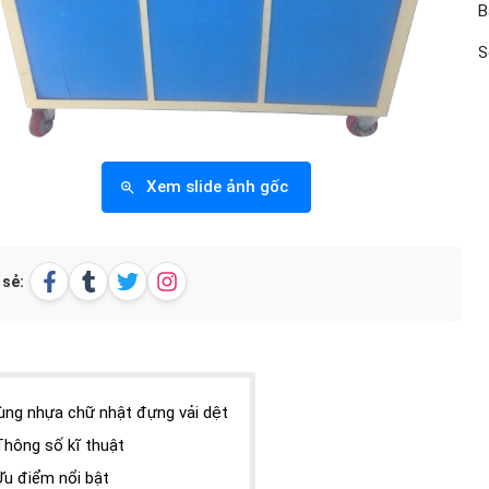
B
S
Xem slide ảnh gốc
 sẻ:
ùng nhựa chữ nhật đựng vải dệt
Thông số kĩ thuật
Ưu điểm nổi bật