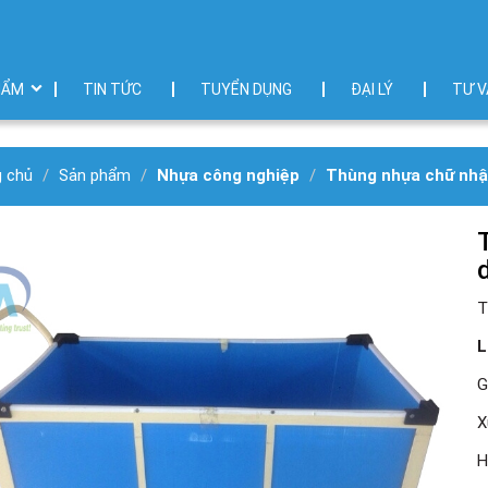
HẨM
TIN TỨC
TUYỂN DỤNG
ĐẠI LÝ
TƯ V
g chủ
Sản phẩm
Nhựa công nghiệp
Thùng nhựa chữ nhật
T
L
G
X
H