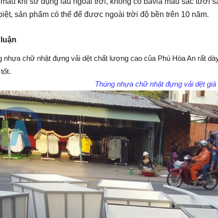
 màu khi sử dụng lâu ngoài trời, không có bavia màu sắc tươi 
 biệt, sản phẩm có thể để được ngoài trời độ bền trên 10 năm.
 luận
g nhựa chữ nhật đựng vải dệt chất lượng cao của Phú Hòa An rất dà
tốt
.
Thùng nhựa chữ nhật đựng vải dệt
gia