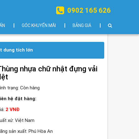
0902 165 626
ẤN
GÓC KHUYẾN MÃI
BẢNG GIÁ
 dung tích lớn
Thùng nhựa chữ nhật đựng vải
dệt
ình trạng:
Còn hàng
iên hệ đặt hàng:
iá:
2 VNĐ
uất xứ: Việt Nam
ãng sản xuất: Phú Hòa An