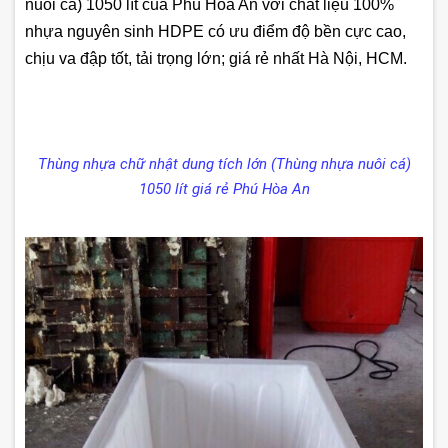
nuôi cá) 1050 lít
của Phú Hòa An với chất liệu 100%
nhựa nguyên sinh HDPE có ưu điểm độ bền cực cao,
chịu va đập tốt, tải trọng lớn; giá rẻ nhất Hà Nội, HCM.
Thùng nhựa chữ nhật dung tích lớn (Thùng nhựa nuôi cá)
1050 lít giá rẻ Phú Hòa An