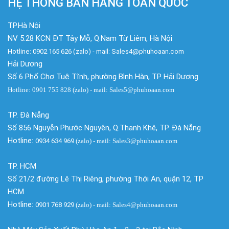
HỆ THỐNG BÁN HÀNG TOÀN QUỐC
TP.Hà Nội
NV 5.28 KCN ĐT Tây Mỗ, Q.Nam Từ Liêm, Hà Nội
Hotline: 0902 165 626 (zalo) - mail: Sales4@phuhoaan.com
Hải Dương
Số 6 Phố Chợ Tuệ Tĩnh, phường Bình Hàn, TP Hải Dương
Hotline: 0901 755 828 (zalo) - mail: Sales5@phuhoaan.com
TP. Đà Nẵng
Số 856 Nguyễn Phước Nguyên, Q.Thanh Khê, TP. Đà Nẵng
Hotline:
0934 634 969
(zalo)
- mail: Sales3@phuhoaan.com
TP. HCM
Số 21/2 đường Lê Thị Riêng, phường Thới An, quận 12, TP
HCM
Hotline:
0901 768 929
(zalo)
- mail: Sales4@phuhoaan.com