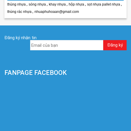
,
,
,
,
,
thùng nhựa
sóng nhựa
khay nhựa
hộp nhựa
sọt nhựa pallet nhựa
,
thùng rác nhựa
nhuaphuhoaan@gmail.com
Đăng ký nhận tin
FANPAGE FACEBOOK