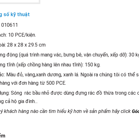
 số kỹ thuật
́: 010611
ch: 10 PCE/kiện.
ài: 28 x 28 x 29.5 cm
ọng động (quá trình mang vác, bưng bê, vận chuyển, xếp dỡ): 30 k
ọng tĩnh (xếp chồng hàng lên nhau tĩnh): 150 kg.
c: Màu đỏ, vàng,xanh dương, xanh lá. Ngoài ra chúng tôi có thể 
hàng với đơn hàng từ 500 PCE.
ụng: Sóng rác bầu nhỏ được dùng đựng rác đồ thừa trong các cô
g cả hộ gia đình...
ý khách hàng nào cần tìm hiểu kỹ hơn về sản phẩm hãy click
Góc
ểm