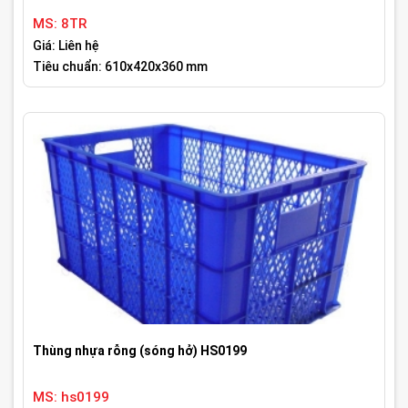
MS: 8TR
Giá: Liên hệ
Tiêu chuẩn: 610x420x360 mm
Thùng nhựa rỗng (sóng hở) HS0199
MS: hs0199