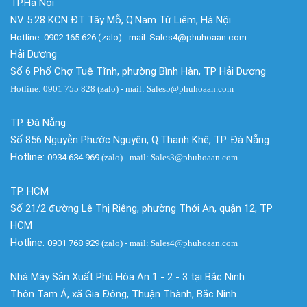
TP.Hà Nội
NV 5.28 KCN ĐT Tây Mỗ, Q.Nam Từ Liêm, Hà Nội
Hotline: 0902 165 626 (zalo) - mail: Sales4@phuhoaan.com
Hải Dương
Số 6 Phố Chợ Tuệ Tĩnh, phường Bình Hàn, TP Hải Dương
Hotline: 0901 755 828 (zalo) - mail: Sales5@phuhoaan.com
TP. Đà Nẵng
Số 856 Nguyễn Phước Nguyên, Q.Thanh Khê, TP. Đà Nẵng
Hotline:
0934 634 969
(zalo)
- mail: Sales3@phuhoaan.com
TP. HCM
Số 21/2 đường Lê Thị Riêng, phường Thới An, quận 12, TP
HCM
Hotline:
0901 768 929
(zalo)
- mail: Sales4@phuhoaan.com
Nhà Máy Sản Xuất Phú Hòa An 1 - 2 - 3 tại Bắc Ninh
Thôn Tam Á, xã Gia Đông, Thuận Thành, Bắc Ninh.