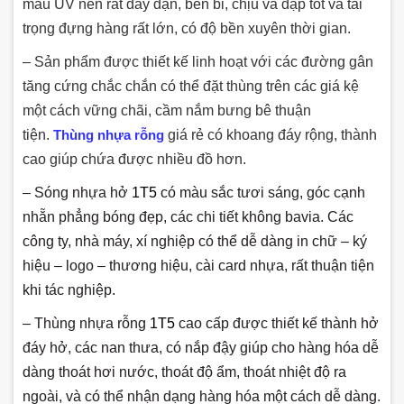
màu UV nên rất dày dặn, bền bỉ, chịu va đập tốt và tải
trọng đựng hàng rất lớn, có độ bền xuyên thời gian.
– Sản phẩm được thiết kế linh hoạt với các đường gân
tăng cứng chắc chắn có thể đặt thùng trên các giá kệ
một cách vững chãi, cầm nắm bưng bê thuận
tiện.
Thùng nhựa rỗng
giá rẻ
có khoang đáy rộng, thành
cao giúp chứa được nhiều đồ hơn.
– Sóng nhựa hở
1T5
có màu sắc tươi sáng, góc cạnh
nhẵn phẳng bóng đẹp, các chi tiết không bavia. Các
công ty, nhà máy, xí nghiệp có thể dễ dàng in chữ – ký
hiệu – logo – thương hiệu, cài card nhựa, rất thuận tiện
khi tác nghiệp.
– Thùng nhựa rỗng
1T5
cao cấp được thiết kế thành hở
đáy hở, các nan thưa, có nắp đậy giúp cho hàng hóa dễ
dàng thoát hơi nước, thoát độ ẩm, thoát nhiệt độ ra
ngoài, và có thể nhận dạng hàng hóa một cách dễ dàng.