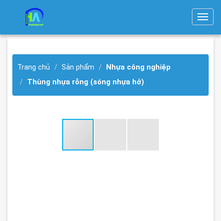
T
o
g
g
Trang chủ
Sản phẩm
Nhựa công nghiệp
l
e
Thùng nhựa rỗng (sóng nhựa hở)
n
a
v
i
g
a
t
i
o
n