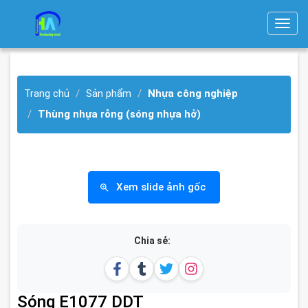
T
o
g
g
Trang chủ
Sản phẩm
Nhựa công nghiệp
l
e
Thùng nhựa rỗng (sóng nhựa hở)
n
a
v
i
Xem slide ảnh gốc
g
a
t
Chia sẻ:
i
o
n
Sóng E1077 DDT