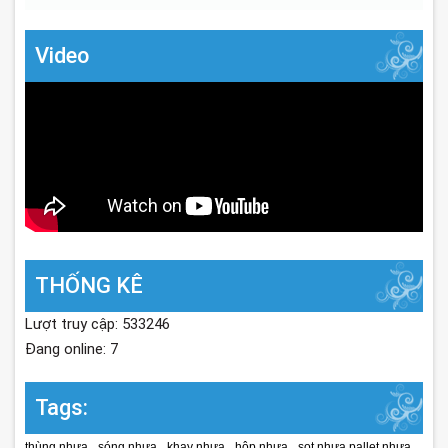
Video
THỐNG KÊ
Lượt truy cập: 533246
Đang online: 7
Tags:
,
,
,
,
,
thùng nhựa
sóng nhựa
khay nhựa
hộp nhựa
sọt nhựa pallet nhựa