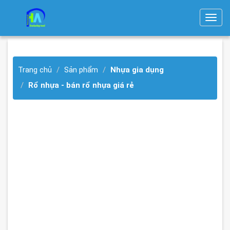
T
o
g
g
Trang chủ
Sản phẩm
Nhựa gia dụng
l
e
Rổ nhựa - bán rổ nhựa giá rẻ
n
a
v
i
g
a
t
i
o
n