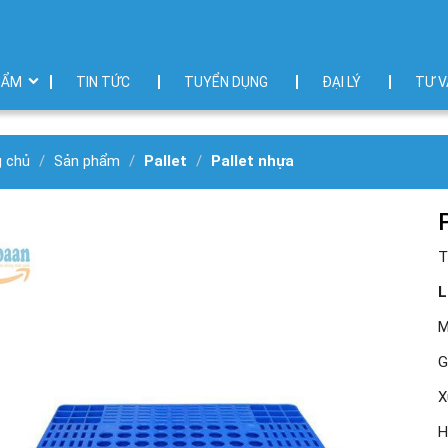
HẨM
TIN TỨC
TUYỂN DỤNG
ĐẠI LÝ
TƯ V
g chủ
Sản phẩm
Pallet
Pallet nhựa
T
L
M
G
X
H