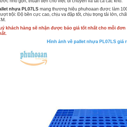
hước nhỏ gọn, thuận tiện cho việc di chuyển và tất cả các kho.
allet nhựa PL07LS
mang thương hiệu phuhoaan được làm 100
ượt trội: Độ bền cực cao, chịu va đập tốt, chịu trọng tải lớn, ch
CM.
ý khách hàng sẽ nhận được báo giá tốt nhất cho mỗi đơn
ất.
Hình ảnh về pallet nhựa PL07LS giá rẻ