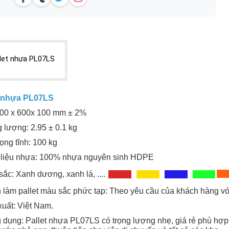
llet nhựa PL07LS
t nhựa PL07LS
 600 x 600x 100 mm ± 2%
g lượng: 2.95 ± 0.1 kg
trọng tĩnh: 100 kg
t liệu nhựa: 100% nhựa nguyên sinh HDPE
sắc: Xanh dương, xanh lá, ....
 làm pallet màu sắc phức tạp: Theo yêu cầu của khách hàng vớ
xuất: Việt Nam.
 dụng: Pallet nhựa PL07LS có trọng lượng nhẹ, giá rẻ phù hợp