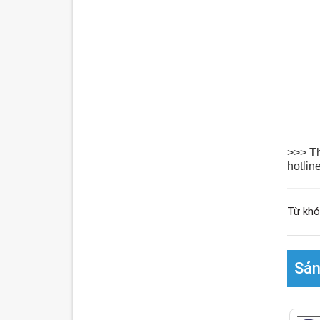
>>> Th
hotline
Từ khó
Sản