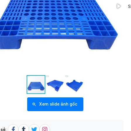
S
Xem slide ảnh gốc
 sẻ: