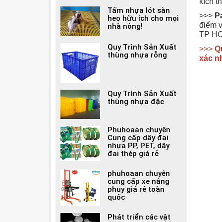
kích t
Tấm nhựa lót sàn
>>>
P
heo hữu ích cho mọi
điểm v
nhà nông!
TP H
Quy Trình Sản Xuất
>>>
Qu
thùng nhựa rỗng
xác nh
Quy Trình Sản Xuất
thùng nhựa đặc
Phuhoaan chuyên
Cung cấp dây đai
nhựa PP, PET, dây
đai thép giá rẻ
phuhoaan chuyên
cung cấp xe nâng
phuy giá rẻ toàn
quốc
Phát triển các vật