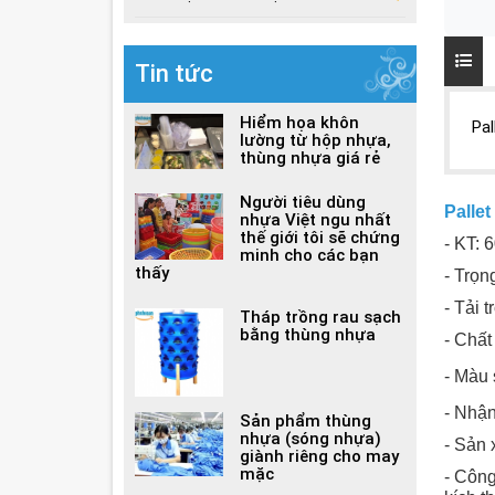
Tin tức
Hiểm họa khôn
Pa
lường từ hộp nhựa,
thùng nhựa giá rẻ
Người tiêu dùng
Palle
nhựa Việt ngu nhất
thế giới tôi sẽ chứng
- KT:
minh cho các bạn
thấy
- Trọn
- Tải 
Tháp trồng rau sạch
bằng thùng nhựa
- Chấ
- Màu 
- Nhận
Sản phẩm thùng
nhựa (sóng nhựa)
- Sản 
giành riêng cho may
mặc
- Công