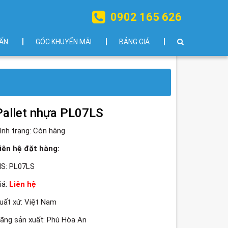
0902 165 626
ẤN
GÓC KHUYẾN MÃI
BẢNG GIÁ
Pallet nhựa PL07LS
ình trạng:
Còn hàng
iên hệ đặt hàng:
S: PL07LS
iá:
Liên hệ
uất xứ: Việt Nam
ãng sản xuất: Phú Hòa An