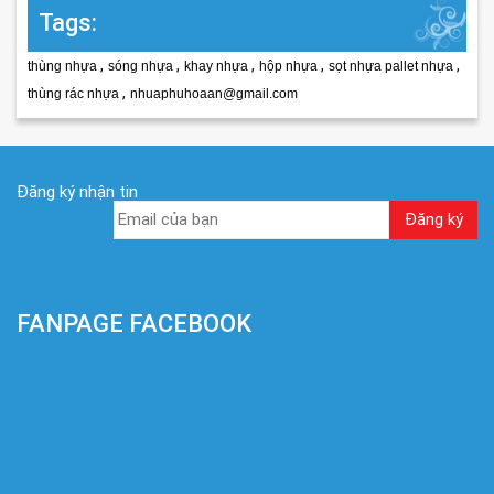
Tags:
,
,
,
,
,
thùng nhựa
sóng nhựa
khay nhựa
hộp nhựa
sọt nhựa pallet nhựa
,
thùng rác nhựa
nhuaphuhoaan@gmail.com
Đăng ký nhận tin
FANPAGE FACEBOOK